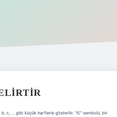
ELIRTIR
, c, … gibi küçük harflerle gösterilir. “∈” sembolü, bir