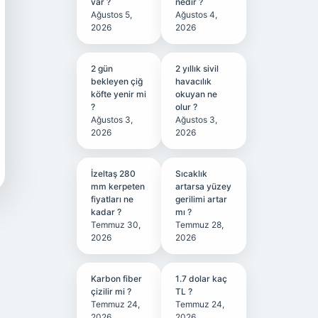
var ?
nedir ?
Ağustos 5,
Ağustos 4,
2026
2026
2 gün
2 yıllık sivil
bekleyen çiğ
havacılık
köfte yenir mi
okuyan ne
?
olur ?
Ağustos 3,
Ağustos 3,
2026
2026
İzeltaş 280
Sıcaklık
mm kerpeten
artarsa yüzey
fiyatları ne
gerilimi artar
kadar ?
mı ?
Temmuz 30,
Temmuz 28,
2026
2026
Karbon fiber
1.7 dolar kaç
çizilir mi ?
TL ?
Temmuz 24,
Temmuz 24,
2026
2026