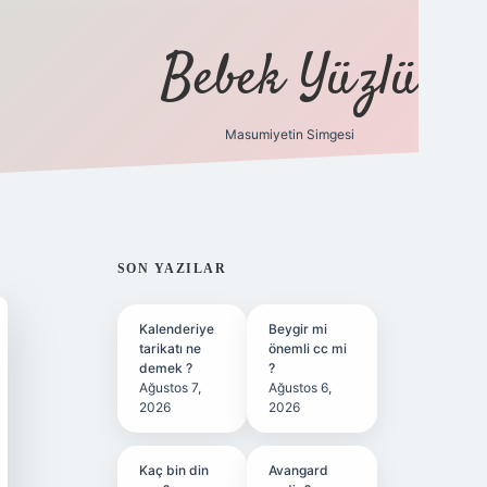
Bebek Yüzlü
Masumiyetin Simgesi
betci
vdcasino güncel giriş
ilbet ca
SIDEBAR
SON YAZILAR
Kalenderiye
Beygir mi
tarikatı ne
önemli cc mi
demek ?
?
Ağustos 7,
Ağustos 6,
2026
2026
Kaç bin din
Avangard