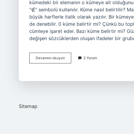
kümedeki bir elemanın o kümeye ait olduğunu be
“∉” sembolü kullanılır. Küme nasıl belirtilir? M
büyük harflerle italik olarak yazılır. Bir küme
de denebilir. 0 küme belirtir mi? Çünkü bu toplu
cümleye işaret eder. Bazı küme belirtir mi? Güzel
değişen sözcüklerden oluşan ifadeler bir gru
Hangisi
Devamını okuyun
2 Yorum
Küme
Belirtir
Sitemap