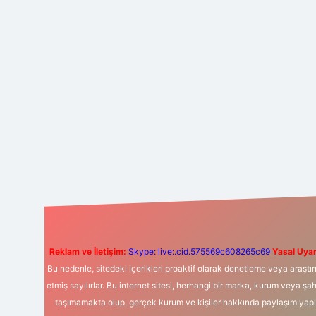
Reklam ve İletişim:
Skype: live:.cid.575569c608265c69
Yasal Uyar
Bu nedenle, sitedeki içerikleri proaktif olarak denetleme veya araş
etmiş sayılırlar. Bu internet sitesi, herhangi bir marka, kurum veya şa
taşımamakta olup, gerçek kurum ve kişiler hakkında paylaşım yapıl