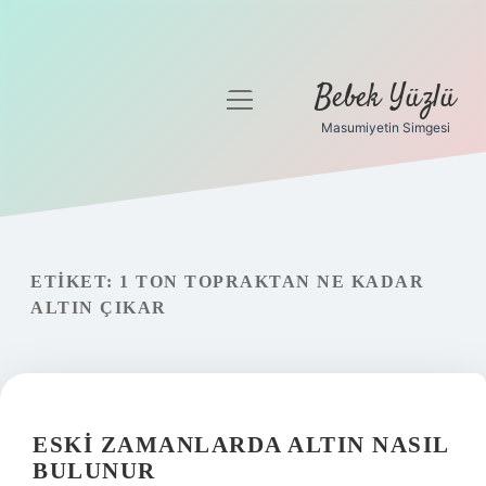
Bebek Yüzlü
menüyü
aç
Masumiyetin Simgesi
Anasayfa
Gizlilik Politikası
Yasal Uyarı
ETIKET:
1 TON TOPRAKTAN NE KADAR
ALTIN ÇIKAR
ESKI ZAMANLARDA ALTIN NASIL
BULUNUR