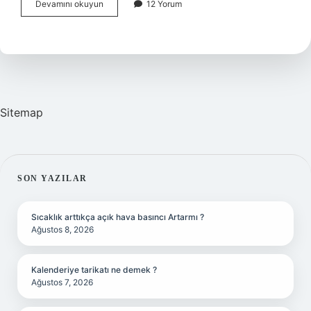
Eski
Devamını okuyun
12 Yorum
Zamanlarda
Altın
Nasıl
Bulunur
Sitemap
SIDEBAR
SON YAZILAR
Sıcaklık arttıkça açık hava basıncı Artarmı ?
Ağustos 8, 2026
Kalenderiye tarikatı ne demek ?
Ağustos 7, 2026