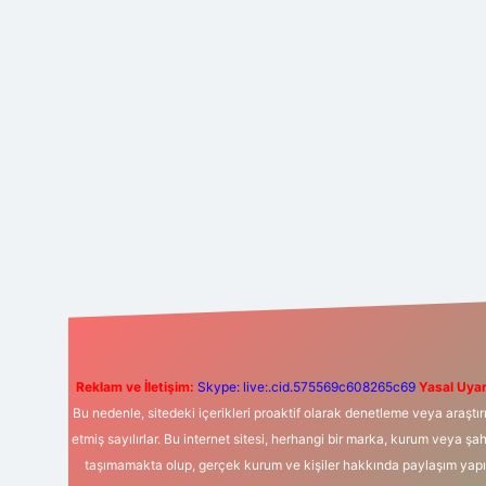
Reklam ve İletişim:
Skype: live:.cid.575569c608265c69
Yasal Uyar
Bu nedenle, sitedeki içerikleri proaktif olarak denetleme veya araş
etmiş sayılırlar. Bu internet sitesi, herhangi bir marka, kurum veya şa
taşımamakta olup, gerçek kurum ve kişiler hakkında paylaşım yapıl