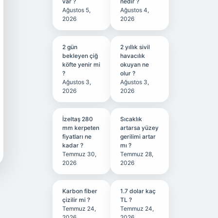
var ?
nedir ?
Ağustos 5,
Ağustos 4,
2026
2026
2 gün
2 yıllık sivil
bekleyen çiğ
havacılık
köfte yenir mi
okuyan ne
?
olur ?
Ağustos 3,
Ağustos 3,
2026
2026
İzeltaş 280
Sıcaklık
mm kerpeten
artarsa yüzey
fiyatları ne
gerilimi artar
kadar ?
mı ?
Temmuz 30,
Temmuz 28,
2026
2026
Karbon fiber
1.7 dolar kaç
çizilir mi ?
TL ?
Temmuz 24,
Temmuz 24,
2026
2026