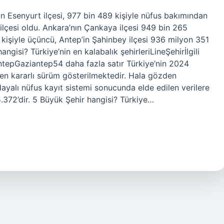
’un Esenyurt ilçesi, 977 bin 489 kişiyle nüfus bakımından
k ilçesi oldu. Ankara’nın Çankaya ilçesi 949 bin 265
 kişiyle üçüncü, Antep’in Şahinbey ilçesi 936 milyon 351
ngisi? Türkiye’nin en kalabalık şehirleriLineŞehirİlgili
epGaziantep54 daha fazla satır Türkiye’nin 2024
n kararlı sürüm gösterilmektedir. Hala gözden
dayalı nüfus kayıt sistemi sonucunda elde edilen verilere
5.372’dir. 5 Büyük Şehir hangisi? Türkiye…