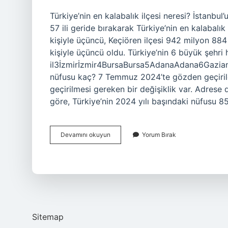
Türkiye’nin en kalabalık ilçesi neresi? İstanbul
57 ili geride bırakarak Türkiye’nin en kalabalı
kişiyle üçüncü, Keçiören ilçesi 942 milyon 884
kişiyle üçüncü oldu. Türkiye’nin 6 büyük şehri ha
il3İzmirİzmir4BursaBursa5AdanaAdana6Gaziant
nüfusu kaç? 7 Temmuz 2024’te gözden geçirile
geçirilmesi gereken bir değişiklik var. Adrese 
göre, Türkiye’nin 2024 yılı başındaki nüfusu 8
Türkiyenin
Devamını okuyun
Yorum Bırak
En
Büyük
Nüfusu
Neresi
Sitemap