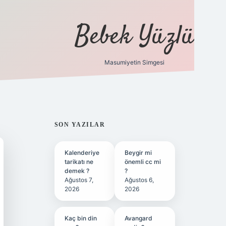
Bebek Yüzlü
Masumiyetin Simgesi
betci
vdcasino güncel giriş
ilbet casino
ilbet yeni giri
SIDEBAR
SON YAZILAR
Kalenderiye
Beygir mi
tarikatı ne
önemli cc mi
demek ?
?
Ağustos 7,
Ağustos 6,
2026
2026
Kaç bin din
Avangard