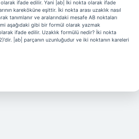
olarak ifade edilir. Yani |ab| İki nokta olarak ifade
arının kareköküne eşittir. İki nokta arası uzaklık nasıl
rak tanımlanır ve aralarındaki mesafe AB noktaları
emi aşağıdaki gibi bir formül olarak yazmak
larak ifade edilir. Uzaklık formülü nedir? İki nokta
’dir. |ab| parçanın uzunluğudur ve iki noktanın kareleri