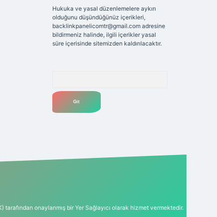
Hukuka ve yasal düzenlemelere aykırı
olduğunu düşündüğünüz içerikleri,
backlinkpanelicomtr@gmail.com
adresine
bildirmeniz halinde, ilgili içerikler yasal
süre içerisinde sitemizden kaldırılacaktır.
Arama
K) tarafından onaylanmış bir Yer Sağlayıcı olarak hizmet vermektedir.