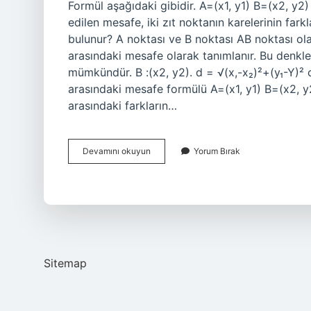
Formül aşağıdaki gibidir. A=(x1, y1) B=(x2, y2) 
edilen mesafe, iki zıt noktanın karelerinin farkl
bulunur? A noktası ve B noktası AB noktası ola
arasındaki mesafe olarak tanımlanır. Bu denkl
mümkündür. B :(x2, y2). d = √(x,-x₂)²+(y₁-Y)² o
arasındaki mesafe formülü A=(x1, y1) B=(x2, y2)
arasındaki farkların…
Arası
Devamını okuyun
Yorum Bırak
Uzaklık
Nasıl
Bulunur
Sitemap