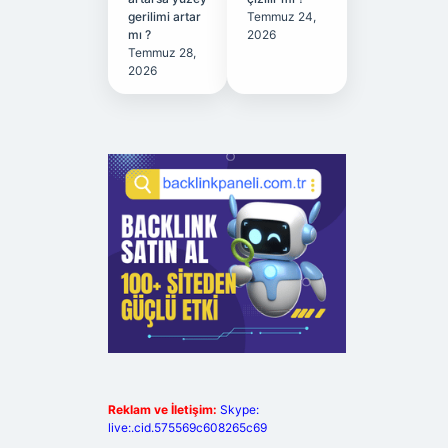
gerilimi artar
Temmuz 24,
mı ?
2026
Temmuz 28,
2026
Reklam ve İletişim:
Skype:
live:.cid.575569c608265c69