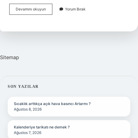
Hem
Devamını okuyun
Yorum Bırak
Bağ-
Kur
Hem
Ssk
Emekli
Maaşı
Alabilir
Mi
Sitemap
SIDEBAR
SON YAZILAR
Sıcaklık arttıkça açık hava basıncı Artarmı ?
Ağustos 8, 2026
Kalenderiye tarikatı ne demek ?
Ağustos 7, 2026