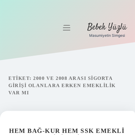
Bebek Yüzlü
menüyü
aç
Masumiyetin Simgesi
Anasayfa
Gizlilik Politikası
Yasal Uyarı
ETIKET:
2000 VE 2008 ARASI SIGORTA
GIRIŞI OLANLARA ERKEN EMEKLILIK
VAR MI
HEM BAĞ-KUR HEM SSK EMEKLI