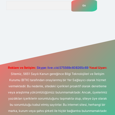
Arama
t yeni giriş
Betexper giriş adresi
betexper.xyz
m elexbet
Reklam ve İletişim:
Skype: live:.cid.575569c608265c69
Yasal Uyarı:
Sitemiz, 5651 Sayılı Kanun gereğince Bilgi Teknolojileri ve İletişim
Kurumu (BTK) tarafından onaylanmış bir Yer Sağlayıcı olarak hizmet
vermektedir. Bu nedenle, sitedeki içerikleri proaktif olarak denetleme
veya araştırma yükümlülüğümüz bulunmamaktadır. Ancak, üyelerimiz
yazdıkları içeriklerin sorumluluğunu taşımakta olup, siteye üye olarak
bu sorumluluğu kabul etmiş sayılırlar. Bu internet sitesi, herhangi bir
marka, kurum veya şahıs şirketi ile hiçbir bağlantısı bulunmamaktadır.