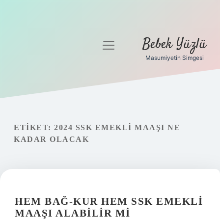
Bebek Yüzlü
menüyü
aç
Masumiyetin Simgesi
Anasayfa
Gizlilik Politikası
Yasal Uyarı
ETIKET:
2024 SSK EMEKLI MAAŞI NE
KADAR OLACAK
HEM BAĞ-KUR HEM SSK EMEKLI
MAAŞI ALABILIR MI