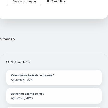
Hem
Devamını okuyun
Yorum Bırak
Bağ-
Kur
Hem
Ssk
Emekli
Maaşı
Alabilir
Mi
Sitemap
SIDEBAR
SON YAZILAR
Kalenderiye tarikatı ne demek ?
Ağustos 7, 2026
Beygir mi önemli cc mi ?
Ağustos 6, 2026