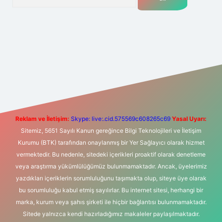
t yeni giriş
Betexper giriş adresi
betexper.xyz
m elexbet
Reklam ve İletişim:
Skype: live:.cid.575569c608265c69
Yasal Uyarı:
Sitemiz, 5651 Sayılı Kanun gereğince Bilgi Teknolojileri ve İletişim
Kurumu (BTK) tarafından onaylanmış bir Yer Sağlayıcı olarak hizmet
vermektedir. Bu nedenle, sitedeki içerikleri proaktif olarak denetleme
veya araştırma yükümlülüğümüz bulunmamaktadır. Ancak, üyelerimiz
yazdıkları içeriklerin sorumluluğunu taşımakta olup, siteye üye olarak
bu sorumluluğu kabul etmiş sayılırlar. Bu internet sitesi, herhangi bir
marka, kurum veya şahıs şirketi ile hiçbir bağlantısı bulunmamaktadır.
Sitede yalnızca kendi hazırladığımız makaleler paylaşılmaktadır.