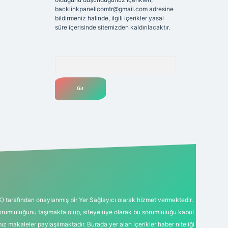
backlinkpanelicomtr@gmail.com
adresine
bildirmeniz halinde, ilgili içerikler yasal
süre içerisinde sitemizden kaldırılacaktır.
Arama
K) tarafından onaylanmış bir Yer Sağlayıcı olarak hizmet vermektedir.
sorumluluğunu taşımakta olup, siteye üye olarak bu sorumluluğu kabul
mız makaleler paylaşılmaktadır. Burada yer alan içerikler haber niteliği