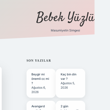
Bebek Yüzlü
Masumiyetin Simgesi
betci
vdcasino günce
SIDEBAR
SON YAZILAR
Beygir mi
Kaç bin din
önemli cc mi
var ?
?
Ağustos 5,
Ağustos 6,
2026
2026
Avangard
2 gün