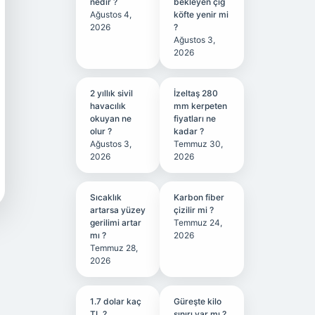
nedir ?
bekleyen çiğ
Ağustos 4,
köfte yenir mi
2026
?
Ağustos 3,
2026
2 yıllık sivil
İzeltaş 280
havacılık
mm kerpeten
okuyan ne
fiyatları ne
olur ?
kadar ?
Ağustos 3,
Temmuz 30,
2026
2026
Sıcaklık
Karbon fiber
artarsa yüzey
çizilir mi ?
gerilimi artar
Temmuz 24,
mı ?
2026
Temmuz 28,
2026
1.7 dolar kaç
Güreşte kilo
TL ?
sınırı var mı ?