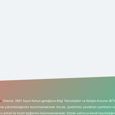
ı:
Sitemiz, 5651 Sayılı Kanun gereğince Bilgi Teknolojileri ve İletişim Kurumu (BT
tırma yükümlülüğümüz bulunmamaktadır. Ancak, üyelerimiz yazdıkları içeriklerin 
hıs şirketi ile hiçbir bağlantısı bulunmamaktadır. Sitede yalnızca kendi hazırladığı