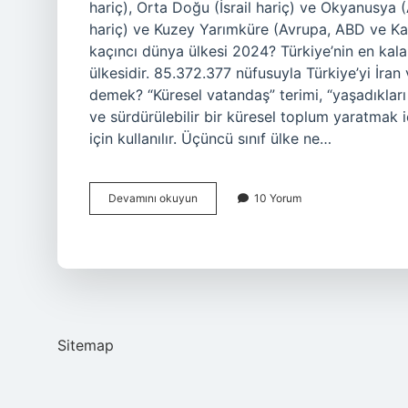
hariç), Orta Doğu (İsrail hariç) ve Okyanusya 
hariç) ve Kuzey Yarımküre (Avrupa, ABD ve Kana
kaçıncı dünya ülkesi 2024? Türkiye’nin en kalab
ülkesidir. 85.372.377 nüfusuyla Türkiye’yi İra
demek? “Küresel vatandaş” terimi, “yaşadıkları 
ve sürdürülebilir bir küresel toplum yaratmak iç
için kullanılır. Üçüncü sınıf ülke ne…
İRan
Devamını okuyun
10 Yorum
Kaçıncı
Dünya
Ülkesi
Sitemap