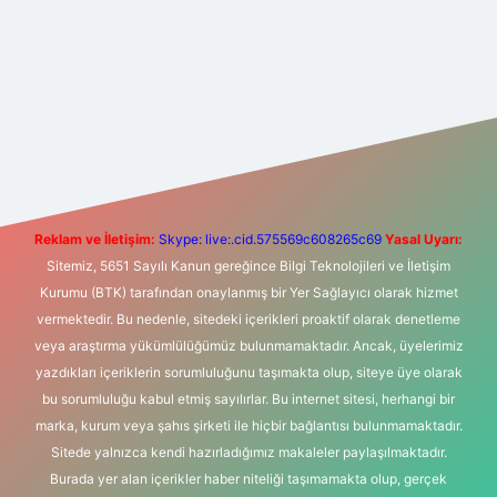
sino
ilbet yeni giriş
Betexper giriş adresi
betexper.xyz
m elexb
Reklam ve İletişim:
Skype: live:.cid.575569c608265c69
Yasal Uyarı:
Sitemiz, 5651 Sayılı Kanun gereğince Bilgi Teknolojileri ve İletişim
Kurumu (BTK) tarafından onaylanmış bir Yer Sağlayıcı olarak hizmet
vermektedir. Bu nedenle, sitedeki içerikleri proaktif olarak denetleme
veya araştırma yükümlülüğümüz bulunmamaktadır. Ancak, üyelerimiz
yazdıkları içeriklerin sorumluluğunu taşımakta olup, siteye üye olarak
bu sorumluluğu kabul etmiş sayılırlar. Bu internet sitesi, herhangi bir
marka, kurum veya şahıs şirketi ile hiçbir bağlantısı bulunmamaktadır.
Sitede yalnızca kendi hazırladığımız makaleler paylaşılmaktadır.
Burada yer alan içerikler haber niteliği taşımamakta olup, gerçek