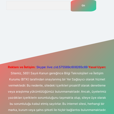
Arama
t yeni giriş
Betexper giriş adresi
betexper.xyz
m elexbet
Reklam ve İletişim:
Skype: live:.cid.575569c608265c69
Yasal Uyarı:
Sitemiz, 5651 Sayılı Kanun gereğince Bilgi Teknolojileri ve İletişim
Kurumu (BTK) tarafından onaylanmış bir Yer Sağlayıcı olarak hizmet
vermektedir. Bu nedenle, sitedeki içerikleri proaktif olarak denetleme
veya araştırma yükümlülüğümüz bulunmamaktadır. Ancak, üyelerimiz
yazdıkları içeriklerin sorumluluğunu taşımakta olup, siteye üye olarak
bu sorumluluğu kabul etmiş sayılırlar. Bu internet sitesi, herhangi bir
marka, kurum veya şahıs şirketi ile hiçbir bağlantısı bulunmamaktadır.