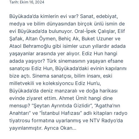
Tarih: Ekim 16, 2024
Büyükada’da kimlerin evi var? Sanat, edebiyat,
medya ve bilim dünyasından birçok ünlü ismin de
evi Büyükada’da bulunuyor. Oral-İpek Çalışlar, Elif
Şafak, Altan Öymen, Behiç Ak, Buket Uzuner ve
Ataol Behramoğlu gibi isimler uzun yıllardır adada
yaşayanlar arasında yer alıyor. Ediz Hun hangi
adada yaşıyor? Türk sinemasının yaşayan efsane
sanatçısı Ediz Hun, Büyükada’daki evinin kapılarını
bize açtı. Sinema sanatçısı, bilim insanı, eski
milletvekili ve koleksiyoncu Ediz Hun’u,
Büyükada’da deniz manzaralı ve doğa harikası
evinde ziyaret ettim. Ahmet Ümit hangi dine
mensup? “Şeytan Ayrıntıda Gizlidir”, “Agatha’nın
Anahtarı” ve “İstanbul Hafızası” adlı kitapları radyo
tiyatrosu formatına uyarlanmış ve NTV Radyo’da
yayınlanmıştır. Ayrıca Okan…