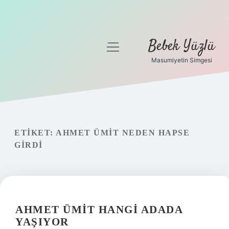
Bebek Yüzlü
menüyü
aç
Masumiyetin Simgesi
Anasayfa
Gizlilik Politikası
Yasal Uyarı
ETIKET:
AHMET ÜMIT NEDEN HAPSE
GIRDI
AHMET ÜMIT HANGI ADADA
YAŞIYOR