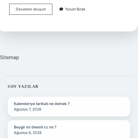
Ahmet
Devamını okuyun
Yorum Bırak
Ümit
Hangi
Adada
Yaşıyor
Sitemap
SIDEBAR
SON YAZILAR
Kalenderiye tarikatı ne demek ?
Ağustos 7, 2026
Beygir mi önemli cc mi ?
Ağustos 6, 2026