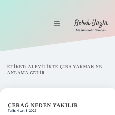
Bebek Yüzlü
menüyü
aç
Masumiyetin Simgesi
Anasayfa
Gizlilik Politikası
Yasal Uyarı
ETIKET:
ALEVILIKTE ÇIRA YAKMAK NE
ANLAMA GELIR
ÇERAĞ NEDEN YAKILIR
Tarih: Nisan 3, 2025