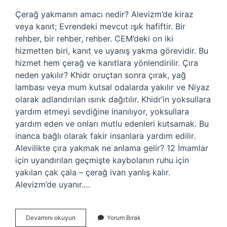
Çerağ yakmanın amacı nedir? Alevizm’de kiraz
veya kanıt; Evrendeki mevcut ışık hafiftir. Bir
rehber, bir rehber, rehber. CEM’deki on iki
hizmetten biri, kanıt ve uyanış yakma görevidir. Bu
hizmet hem çerağ ve kanıtlara yönlendirilir. Çıra
neden yakılır? Khidr oruçtan sonra çırak, yağ
lambası veya mum kutsal odalarda yakılır ve Niyaz
olarak adlandırılan ısırık dağıtılır. Khidr’in yoksullara
yardım etmeyi sevdiğine inanılıyor, yoksullara
yardım eden ve onları mutlu edenleri kutsamak. Bu
inanca bağlı olarak fakir insanlara yardım edilir.
Alevilikte çıra yakmak ne anlama gelir? 12 İmamlar
için uyandırılan geçmişte kaybolanın ruhu için
yakılan çak çala – çerağ ivan yanlış kalır.
Alevizm’de uyanır.…
Çerağ
Devamını okuyun
Yorum Bırak
Neden