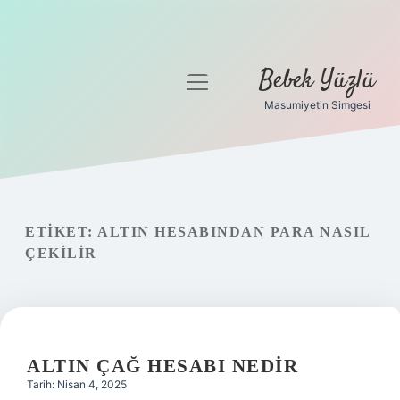
Bebek Yüzlü
menüyü
aç
Masumiyetin Simgesi
Anasayfa
Gizlilik Politikası
Yasal Uyarı
ETIKET:
ALTIN HESABINDAN PARA NASIL
ÇEKILIR
ALTIN ÇAĞ HESABI NEDIR
Tarih: Nisan 4, 2025