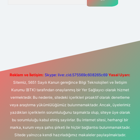
t yeni giriş
Betexper giriş adresi
betexper.xyz
m elexbet
Reklam ve İletişim:
Skype: live:.cid.575569c608265c69
Yasal Uyarı:
Sitemiz, 5651 Sayılı Kanun gereğince Bilgi Teknolojileri ve İletişim
Kurumu (BTK) tarafından onaylanmış bir Yer Sağlayıcı olarak hizmet
vermektedir. Bu nedenle, sitedeki içerikleri proaktif olarak denetleme
veya araştırma yükümlülüğümüz bulunmamaktadır. Ancak, üyelerimiz
yazdıkları içeriklerin sorumluluğunu taşımakta olup, siteye üye olarak
bu sorumluluğu kabul etmiş sayılırlar. Bu internet sitesi, herhangi bir
marka, kurum veya şahıs şirketi ile hiçbir bağlantısı bulunmamaktadır.
Sitede yalnızca kendi hazırladığımız makaleler paylaşılmaktadır.