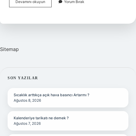
Altın
Devamını okuyun
Yorum Bırak
Çağ
Hesabı
Nedir
Sitemap
SIDEBAR
SON YAZILAR
Sıcaklık arttıkça açık hava basıncı Artarmı ?
Ağustos 8, 2026
Kalenderiye tarikatı ne demek ?
Ağustos 7, 2026