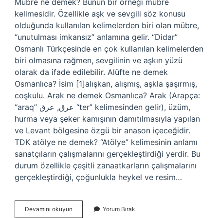
Mübre ne demek? Bunun bir örneği mübre
kelimesidir. Özellikle aşk ve sevgili söz konusu
olduğunda kullanılan kelimelerden biri olan mübre,
“unutulması imkansız” anlamına gelir. “Didar”
Osmanlı Türkçesinde en çok kullanılan kelimelerden
biri olmasına rağmen, sevgilinin ve aşkın yüzü
olarak da ifade edilebilir. Alüfte ne demek
Osmanlıca? İsim [1]alışkan, alışmış, aşkla şaşırmış,
coşkulu. Arak ne demek Osmanlıca? Arak (Arapça:
“araq” ﻋﺮﻕ, ﻋﺮﻕ “ter” kelimesinden gelir), üzüm,
hurma veya şeker kamışının damıtılmasıyla yapılan
ve Levant bölgesine özgü bir anason içeceğidir.
TDK atölye ne demek? “Atölye” kelimesinin anlamı
sanatçıların çalışmalarını gerçekleştirdiği yerdir. Bu
durum özellikle çeşitli zanaatkarların çalışmalarını
gerçekleştirdiği, çoğunlukla heykel ve resim…
Osmanlıca
Devamını okuyun
Yorum Bırak
Atölye