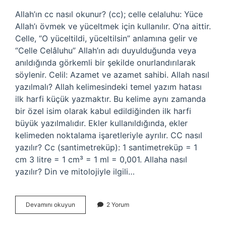
Allah’ın cc nasıl okunur? (cc); celle celaluhu: Yüce
Allah’ı övmek ve yüceltmek için kullanılır. O’na aittir.
Celle, “O yüceltildi, yüceltilsin” anlamına gelir ve
“Celle Celâluhu” Allah’ın adı duyulduğunda veya
anıldığında görkemli bir şekilde onurlandırılarak
söylenir. Celil: Azamet ve azamet sahibi. Allah nasıl
yazılmalı? Allah kelimesindeki temel yazım hatası
ilk harfi küçük yazmaktır. Bu kelime aynı zamanda
bir özel isim olarak kabul edildiğinden ilk harfi
büyük yazılmalıdır. Ekler kullanıldığında, ekler
kelimeden noktalama işaretleriyle ayrılır. CC nasıl
yazılır? Cc (santimetreküp): 1 santimetreküp = 1
cm 3 litre = 1 cm³ = 1 ml = 0,001. Allaha nasıl
yazılır? Din ve mitolojiyle ilgili…
Allah
Devamını okuyun
2 Yorum
Cc
Nasıl