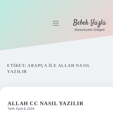
Bebek Yüzlü
menüyü
aç
Masumiyetin Simgesi
Anasayfa
Gizlilik Politikası
Yasal Uyarı
ETIKET:
ARAPÇA ILE ALLAH NASIL
YAZILIR
ALLAH CC NASIL YAZILIR
Tarih: Eylül 8, 2024