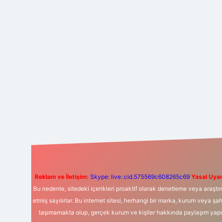
Reklam ve İletişim:
Skype: live:.cid.575569c608265c69
Yasal Uyar
Bu nedenle, sitedeki içerikleri proaktif olarak denetleme veya araş
etmiş sayılırlar. Bu internet sitesi, herhangi bir marka, kurum veya şa
taşımamakta olup, gerçek kurum ve kişiler hakkında paylaşım yapıl