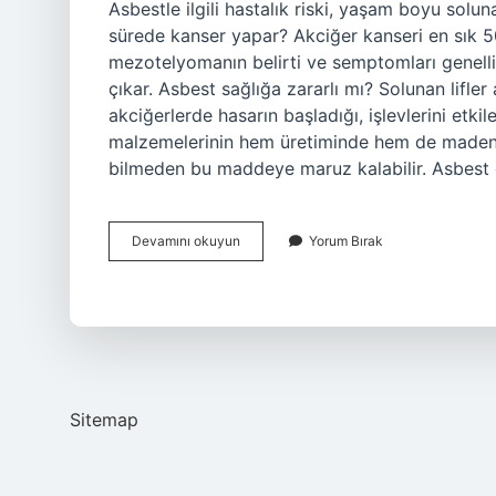
Asbestle ilgili hastalık riski, yaşam boyu solun
sürede kanser yapar? Akciğer kanseri en sık 50’
mezotelyomanın belirti ve semptomları genelli
çıkar. Asbest sağlığa zararlı mı? Solunan lifler
akciğerlerde hasarın başladığı, işlevlerini etki
malzemelerinin hem üretiminde hem de madencil
bilmeden bu maddeye maruz kalabilir. Asbest
Asbest
Devamını okuyun
Yorum Bırak
Solumak
Zararlı
Mı
Sitemap