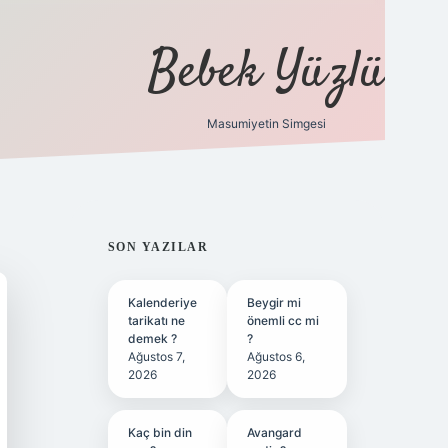
Bebek Yüzlü
Masumiyetin Simgesi
betci
vdcasino güncel giriş
ilbe
SIDEBAR
SON YAZILAR
Kalenderiye
Beygir mi
tarikatı ne
önemli cc mi
demek ?
?
Ağustos 7,
Ağustos 6,
2026
2026
Kaç bin din
Avangard