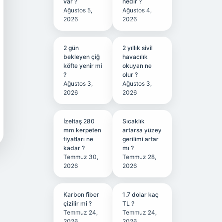
var ?
nedir ?
Ağustos 5,
Ağustos 4,
2026
2026
2 gün
2 yıllık sivil
bekleyen çiğ
havacılık
köfte yenir mi
okuyan ne
?
olur ?
Ağustos 3,
Ağustos 3,
2026
2026
İzeltaş 280
Sıcaklık
mm kerpeten
artarsa yüzey
fiyatları ne
gerilimi artar
kadar ?
mı ?
Temmuz 30,
Temmuz 28,
2026
2026
Karbon fiber
1.7 dolar kaç
çizilir mi ?
TL ?
Temmuz 24,
Temmuz 24,
2026
2026