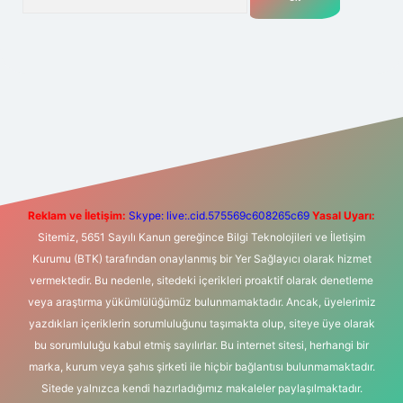
et yeni giriş
Betexper giriş adresi
betexper.xyz
m elexbet
Reklam ve İletişim:
Skype: live:.cid.575569c608265c69
Yasal Uyarı:
Sitemiz, 5651 Sayılı Kanun gereğince Bilgi Teknolojileri ve İletişim
Kurumu (BTK) tarafından onaylanmış bir Yer Sağlayıcı olarak hizmet
vermektedir. Bu nedenle, sitedeki içerikleri proaktif olarak denetleme
veya araştırma yükümlülüğümüz bulunmamaktadır. Ancak, üyelerimiz
yazdıkları içeriklerin sorumluluğunu taşımakta olup, siteye üye olarak
bu sorumluluğu kabul etmiş sayılırlar. Bu internet sitesi, herhangi bir
marka, kurum veya şahıs şirketi ile hiçbir bağlantısı bulunmamaktadır.
Sitede yalnızca kendi hazırladığımız makaleler paylaşılmaktadır.