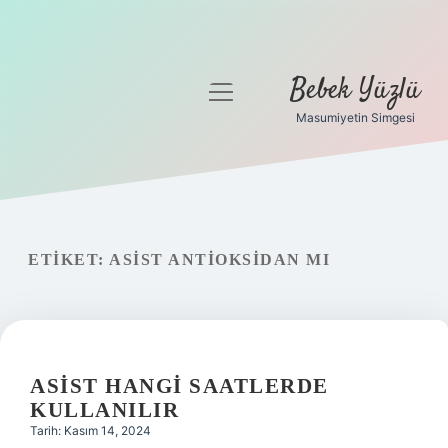
Bebek Yüzlü
menüyü
aç
Masumiyetin Simgesi
Anasayfa
Gizlilik Politikası
Yasal Uyarı
ETIKET:
ASIST ANTIOKSIDAN MI
ASIST HANGI SAATLERDE
KULLANILIR
Tarih: Kasım 14, 2024