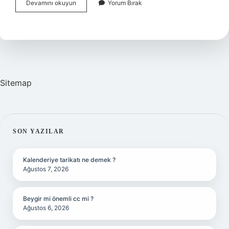
Asist
Devamını okuyun
Yorum Bırak
Hangi
Saatlerde
Kullanılır
Sitemap
SIDEBAR
SON YAZILAR
Kalenderiye tarikatı ne demek ?
Ağustos 7, 2026
Beygir mi önemli cc mi ?
Ağustos 6, 2026