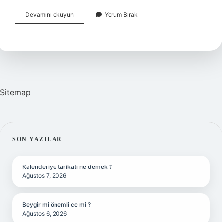
Asist
Devamını okuyun
Yorum Bırak
Hangi
Saatlerde
Kullanılır
Sitemap
SIDEBAR
SON YAZILAR
Kalenderiye tarikatı ne demek ?
Ağustos 7, 2026
Beygir mi önemli cc mi ?
Ağustos 6, 2026