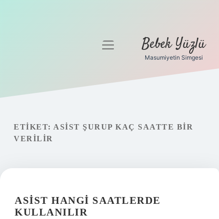
Bebek Yüzlü
menüyü
aç
Masumiyetin Simgesi
Anasayfa
Gizlilik Politikası
Yasal Uyarı
ETIKET:
ASIST ŞURUP KAÇ SAATTE BIR
VERILIR
ASIST HANGI SAATLERDE
KULLANILIR