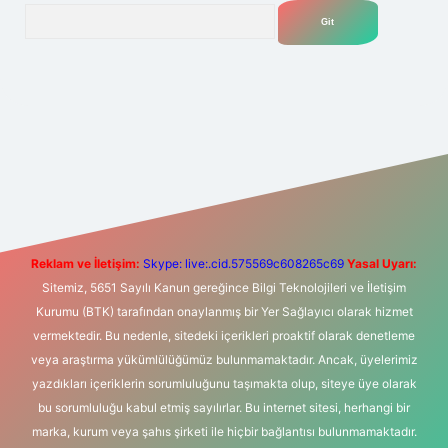
Arama
t yeni giriş
Betexper giriş adresi
betexper.xyz
m elexbet
Reklam ve İletişim:
Skype: live:.cid.575569c608265c69
Yasal Uyarı:
Sitemiz, 5651 Sayılı Kanun gereğince Bilgi Teknolojileri ve İletişim
Kurumu (BTK) tarafından onaylanmış bir Yer Sağlayıcı olarak hizmet
vermektedir. Bu nedenle, sitedeki içerikleri proaktif olarak denetleme
veya araştırma yükümlülüğümüz bulunmamaktadır. Ancak, üyelerimiz
yazdıkları içeriklerin sorumluluğunu taşımakta olup, siteye üye olarak
bu sorumluluğu kabul etmiş sayılırlar. Bu internet sitesi, herhangi bir
marka, kurum veya şahıs şirketi ile hiçbir bağlantısı bulunmamaktadır.