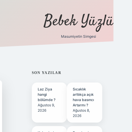
Bebek Yüzlü
Masumiyetin Simgesi
betci
vdcasino güncel giriş
ilbet casino
ilbet yeni gir
SIDEBAR
SON YAZILAR
Laz Ziya
Sıcaklık
hangi
arttıkça açık
bölümde ?
hava basıncı
Ağustos 9,
Artarmı ?
2026
Ağustos 8,
2026