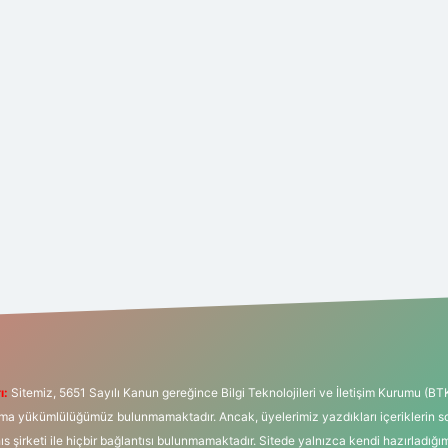
ı:
Sitemiz, 5651 Sayılı Kanun gereğince Bilgi Teknolojileri ve İletişim Kurumu (BT
tırma yükümlülüğümüz bulunmamaktadır. Ancak, üyelerimiz yazdıkları içeriklerin 
hıs şirketi ile hiçbir bağlantısı bulunmamaktadır. Sitede yalnızca kendi hazırladığı