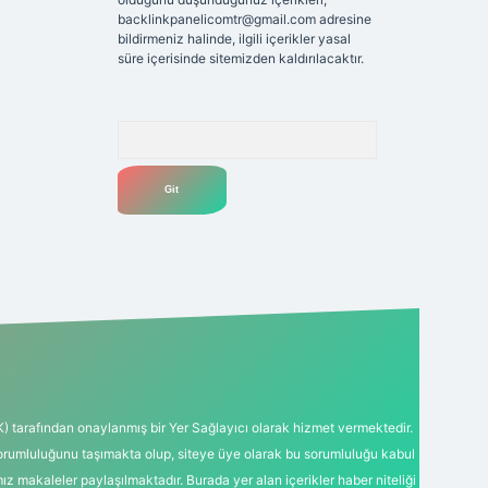
backlinkpanelicomtr@gmail.com
adresine
bildirmeniz halinde, ilgili içerikler yasal
süre içerisinde sitemizden kaldırılacaktır.
Arama
K) tarafından onaylanmış bir Yer Sağlayıcı olarak hizmet vermektedir.
sorumluluğunu taşımakta olup, siteye üye olarak bu sorumluluğu kabul
mız makaleler paylaşılmaktadır. Burada yer alan içerikler haber niteliği