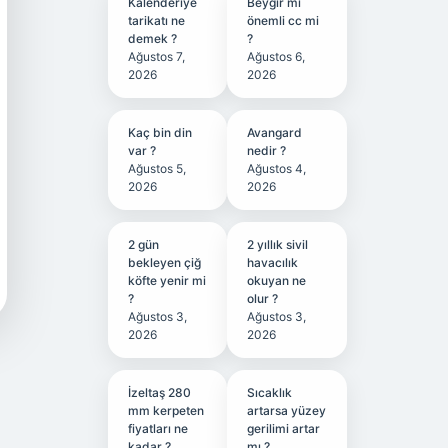
Kalenderiye
Beygir mi
tarikatı ne
önemli cc mi
demek ?
?
Ağustos 7,
Ağustos 6,
2026
2026
Kaç bin din
Avangard
var ?
nedir ?
Ağustos 5,
Ağustos 4,
2026
2026
2 gün
2 yıllık sivil
bekleyen çiğ
havacılık
köfte yenir mi
okuyan ne
?
olur ?
Ağustos 3,
Ağustos 3,
2026
2026
İzeltaş 280
Sıcaklık
mm kerpeten
artarsa yüzey
fiyatları ne
gerilimi artar
kadar ?
mı ?