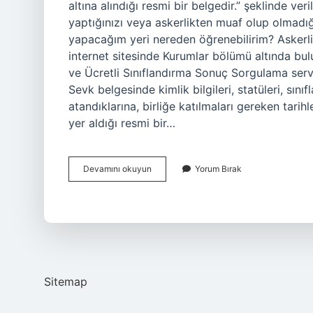
altına alındığı resmi bir belgedir.” şeklinde ver
yaptığınızı veya askerlikten muaf olup olmadığı
yapacağım yeri nereden öğrenebilirim? Askerlik i
internet sitesinde Kurumlar bölümü altında bu
ve Ücretli Sınıflandırma Sonuç Sorgulama servi
Sevk belgesinde kimlik bilgileri, statüleri, sını
atandıklarına, birliğe katılmaları gereken tarihl
yer aldığı resmi bir…
Askerlik
Devamını okuyun
Yorum Bırak
Kağıdı
Nereden
Bakılır
Sitemap