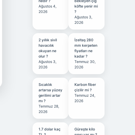
nedir ?
bekleyen çiğ
Ağustos 4,
köfte yenir mi
2026
?
Ağustos 3,
2026
2 yıllık sivil
İzeltaş 280
havacılık
mm kerpeten
okuyan ne
fiyatları ne
olur ?
kadar ?
Ağustos 3,
Temmuz 30,
2026
2026
Sıcaklık
Karbon fiber
artarsa yüzey
çizilir mi ?
gerilimi artar
Temmuz 24,
mı ?
2026
Temmuz 28,
2026
1.7 dolar kaç
Güreşte kilo
TL ?
sınırı var mı ?