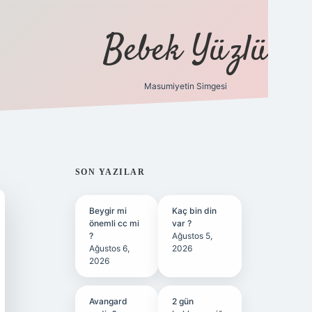
Bebek Yüzlü
Masumiyetin Simgesi
betci
vdcasino güncel giriş
ilbet casino
ilbet yeni giri
SIDEBAR
SON YAZILAR
Beygir mi
Kaç bin din
önemli cc mi
var ?
?
Ağustos 5,
Ağustos 6,
2026
2026
Avangard
2 gün