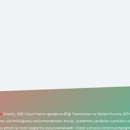
ı:
Sitemiz, 5651 Sayılı Kanun gereğince Bilgi Teknolojileri ve İletişim Kurumu (BT
tırma yükümlülüğümüz bulunmamaktadır. Ancak, üyelerimiz yazdıkları içeriklerin 
hıs şirketi ile hiçbir bağlantısı bulunmamaktadır. Sitede yalnızca kendi hazırladığı