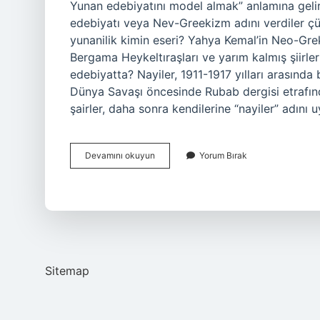
Yunan edebiyatını model almak” anlamına geli
edebiyatı veya Nev-Greekizm adını verdiler çün
yunanilik kimin eseri? Yahya Kemal’in Neo-Grek a
Bergama Heykeltıraşları ve yarım kalmış şiirler
edebiyatta? Nayiler, 1911-1917 yılları arasında 
Dünya Savaşı öncesinde Rubab dergisi etrafında
şairler, daha sonra kendilerine “nayiler” adını
Nev
Devamını okuyun
Yorum Bırak
Yunanilik
Akımı
Nedir
Sitemap