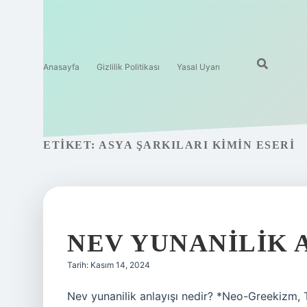
Anasayfa
Gizlilik Politikası
Yasal Uyarı
ETIKET:
ASYA ŞARKILARI KIMIN ESERI
NEV YUNANILIK 
Tarih: Kasım 14, 2024
Nev yunanilik anlayışı nedir? *Neo-Greekizm, T