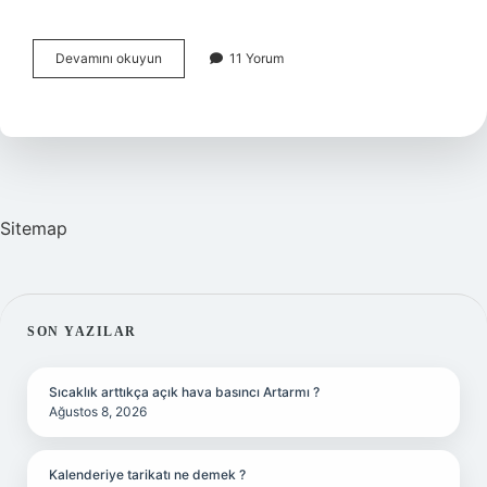
Avrupa
Devamını okuyun
11 Yorum
Birliği
Hangi
Amaçla
Kurulmuştur
Sitemap
SIDEBAR
SON YAZILAR
Sıcaklık arttıkça açık hava basıncı Artarmı ?
Ağustos 8, 2026
Kalenderiye tarikatı ne demek ?