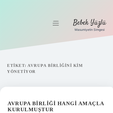
Bebek Yüzlü
menüyü
aç
Masumiyetin Simgesi
Anasayfa
Gizlilik Politikası
Yasal Uyarı
ETIKET:
AVRUPA BIRLIĞINI KIM
YÖNETIYOR
AVRUPA BIRLIĞI HANGI AMAÇLA
KURULMUŞTUR