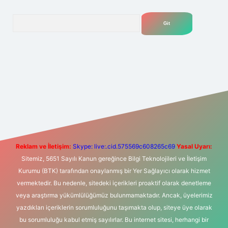
Arama
t yeni giriş
Betexper giriş adresi
betexper.xyz
m elexbet
Reklam ve İletişim:
Skype: live:.cid.575569c608265c69
Yasal Uyarı:
Sitemiz, 5651 Sayılı Kanun gereğince Bilgi Teknolojileri ve İletişim
Kurumu (BTK) tarafından onaylanmış bir Yer Sağlayıcı olarak hizmet
vermektedir. Bu nedenle, sitedeki içerikleri proaktif olarak denetleme
veya araştırma yükümlülüğümüz bulunmamaktadır. Ancak, üyelerimiz
yazdıkları içeriklerin sorumluluğunu taşımakta olup, siteye üye olarak
bu sorumluluğu kabul etmiş sayılırlar. Bu internet sitesi, herhangi bir