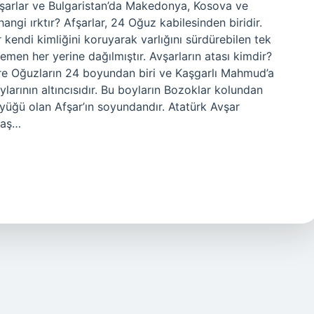
aşarlar ve Bulgaristan’da Makedonya, Kosova ve
angi ırktır? Afşarlar, 24 Oğuz kabilesinden biridir.
r kendi kimliğini koruyarak varlığını sürdürebilen tek
hemen her yerine dağılmıştır. Avşarların atası kimdir?
re Oğuzların 24 boyundan biri ve Kaşgarlı Mahmud’a
ylarının altıncısıdır. Bu boyların Bozoklar kolundan
yüğü olan Afşar’ın soyundandır. Atatürk Avşar
vaş…