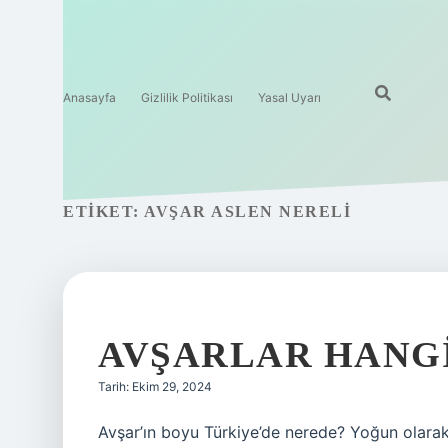
Anasayfa
Gizlilik Politikası
Yasal Uyarı
ETIKET:
AVŞAR ASLEN NERELI
AVŞARLAR HANG
Tarih: Ekim 29, 2024
Avşar’ın boyu Türkiye’de nerede? Yoğun olarak 