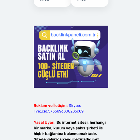
Reklam ve İletişim:
Skype:
live:.cid.575569c608265c69
Yasal Uyarı:
Bu internet sitesi, herhangi
bir marka, kurum veya şahıs şirketi ile
hiçbir bağlantısı bulunmamaktadır.
Sitede yalnızca kendi hazırladığımız