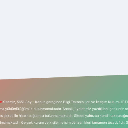
ı:
Sitemiz, 5651 Sayılı Kanun gereğince Bilgi Teknolojileri ve İletişim Kurumu (BT
tırma yükümlülüğümüz bulunmamaktadır. Ancak, üyelerimiz yazdıkları içeriklerin 
hıs şirketi ile hiçbir bağlantısı bulunmamaktadır. Sitede yalnızca kendi hazırladığı
mamaktadır. Gerçek kurum ve kişiler ile isim benzerlikleri tamamen tesadüfidir. 