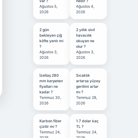
var ?
nedir ?
Ağustos 5,
Ağustos 4,
2026
2026
2 gün
2 yıllık sivil
bekleyen çiğ
havacılık
köfte yenir mi
okuyan ne
?
olur ?
Ağustos 3,
Ağustos 3,
2026
2026
İzeltaş 280
Sıcaklık
mm kerpeten
artarsa yüzey
fiyatları ne
gerilimi artar
kadar ?
mı ?
Temmuz 30,
Temmuz 28,
2026
2026
Karbon fiber
1.7 dolar kaç
çizilir mi ?
TL ?
Temmuz 24,
Temmuz 24,
2026
2026