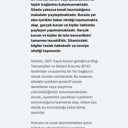
hiçbir bağlantısı bulunmamaktadır.
Sitede yalnızca kendi hazırladığımız
makaleler paylaşılmaktadır. Burada yer
alan içerikler haber niteliği taşımamakta
olup, gerçek kurum ve kişiler hakkında
paylaşım yapılmamaktadır. Gerçek
kurum ve kişiler ile isim benzerlikleri
tamamen tesadüfidir. Sitemizdeki
bilgiler taslak halindedir ve tavsiye
niteliği taşımazlar.
Sitemiz, 5651 Sayılı Kanun gereğince Bilgi
Teknolojileri ve İletişim Kurumu (BTK)
tarafından onaylanmış bir Yer Sağlayıcı
olarak hizmet vermektedir. Bu nedenle,
sitedeki içerikleri proaktif olarak
denetleme veya araştırma
yükümlülüğümüz bulunmamaktadır.
Ancak, üyelerimiz yazdıkları içeriklerin
sorumluluğunu taşımakta olup, siteye üye
olarak bu sorumluluğu kabul etmiş
sayılırlar.
Hukuka ve yasal düzenlemelere aykırı
olduğunu düşündüğünüz içerikleri,