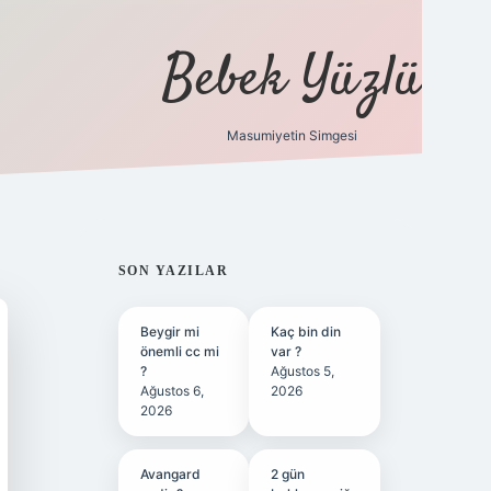
Bebek Yüzlü
Masumiyetin Simgesi
betci
vdcasino güncel giriş
ilbet casino
ilbet yeni giri
SIDEBAR
SON YAZILAR
Beygir mi
Kaç bin din
önemli cc mi
var ?
?
Ağustos 5,
Ağustos 6,
2026
2026
Avangard
2 gün