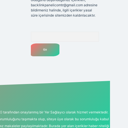
backlinkpanelicomtr@gmail.com
adresine
bildirmeniz halinde, ilgili içerikler yasal
süre içerisinde sitemizden kaldırılacaktır.
Arama
K) tarafından onaylanmış bir Yer Sağlayıcı olarak hizmet vermektedir.
sorumluluğunu taşımakta olup, siteye üye olarak bu sorumluluğu kabul
mız makaleler paylaşılmaktadır. Burada yer alan içerikler haber niteliği