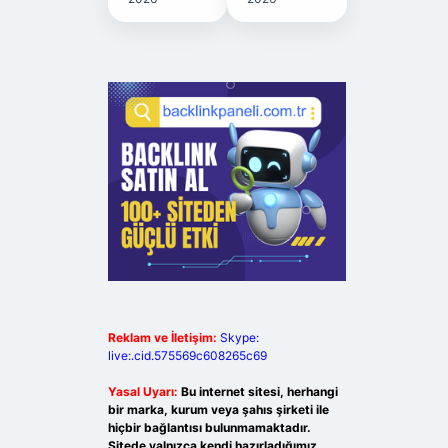
Reklam ve İletişim:
Skype:
live:.cid.575569c608265c69
Yasal Uyarı:
Bu internet sitesi, herhangi
bir marka, kurum veya şahıs şirketi ile
hiçbir bağlantısı bulunmamaktadır.
Sitede yalnızca kendi hazırladığımız