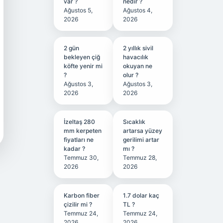
var ?
nedir ?
Ağustos 5,
Ağustos 4,
2026
2026
2 gün
2 yıllık sivil
bekleyen çiğ
havacılık
köfte yenir mi
okuyan ne
?
olur ?
Ağustos 3,
Ağustos 3,
2026
2026
İzeltaş 280
Sıcaklık
mm kerpeten
artarsa yüzey
fiyatları ne
gerilimi artar
kadar ?
mı ?
Temmuz 30,
Temmuz 28,
2026
2026
Karbon fiber
1.7 dolar kaç
çizilir mi ?
TL ?
Temmuz 24,
Temmuz 24,
2026
2026