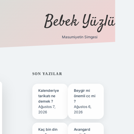
Bebek Yüzlü
Masumiyetin Simgesi
betci
vdcasino güncel giriş
ilbet casino
ilbet yeni gi
SIDEBAR
SON YAZILAR
Kalenderiye
Beygir mi
tarikatı ne
önemli cc mi
demek ?
?
Ağustos 7,
Ağustos 6,
2026
2026
Kaç bin din
Avangard