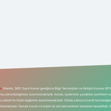
ı:
Sitemiz, 5651 Sayılı Kanun gereğince Bilgi Teknolojileri ve İletişim Kurumu (BT
tırma yükümlülüğümüz bulunmamaktadır. Ancak, üyelerimiz yazdıkları içeriklerin 
hıs şirketi ile hiçbir bağlantısı bulunmamaktadır. Sitede yalnızca kendi hazırladığı
mamaktadır. Gerçek kurum ve kişiler ile isim benzerlikleri tamamen tesadüfidir. 