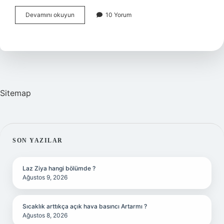
Evde
Devamını okuyun
10 Yorum
Halı
Silme
Suyuna
Ne
Konur
Sitemap
SIDEBAR
SON YAZILAR
Laz Ziya hangi bölümde ?
Ağustos 9, 2026
Sıcaklık arttıkça açık hava basıncı Artarmı ?
Ağustos 8, 2026