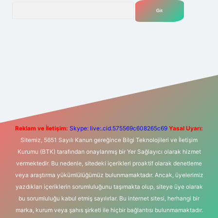
Arama
t yeni giriş
Betexper giriş adresi
betexper.xyz
m elexbet
Reklam ve İletişim:
Skype: live:.cid.575569c608265c69
Yasal Uyarı:
Sitemiz, 5651 Sayılı Kanun gereğince Bilgi Teknolojileri ve İletişim
Kurumu (BTK) tarafından onaylanmış bir Yer Sağlayıcı olarak hizmet
vermektedir. Bu nedenle, sitedeki içerikleri proaktif olarak denetleme
veya araştırma yükümlülüğümüz bulunmamaktadır. Ancak, üyelerimiz
yazdıkları içeriklerin sorumluluğunu taşımakta olup, siteye üye olarak
bu sorumluluğu kabul etmiş sayılırlar. Bu internet sitesi, herhangi bir
marka, kurum veya şahıs şirketi ile hiçbir bağlantısı bulunmamaktadır.