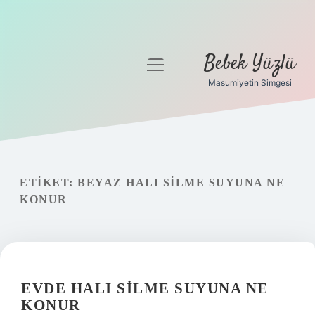
Bebek Yüzlü
menüyü
aç
Masumiyetin Simgesi
Anasayfa
Gizlilik Politikası
Yasal Uyarı
ETIKET:
BEYAZ HALI SILME SUYUNA NE
KONUR
EVDE HALI SILME SUYUNA NE
KONUR