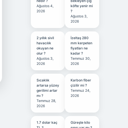
nedir ?
bekleyen çiğ
Ağustos 4,
köfte yenir mi
2026
?
Ağustos 3,
2026
2 yıllık sivil
İzeltaş 280
havacılık
mm kerpeten
okuyan ne
fiyatları ne
olur ?
kadar ?
Ağustos 3,
Temmuz 30,
2026
2026
Sıcaklık
Karbon fiber
artarsa yüzey
çizilir mi ?
gerilimi artar
Temmuz 24,
mı ?
2026
Temmuz 28,
2026
1.7 dolar kaç
Güreşte kilo
TL ?
sınırı var mı ?