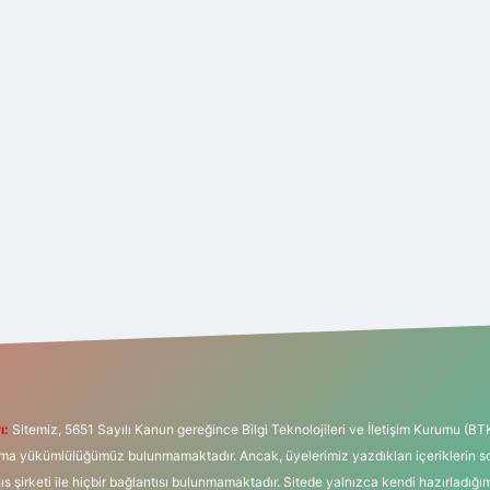
ı:
Sitemiz, 5651 Sayılı Kanun gereğince Bilgi Teknolojileri ve İletişim Kurumu (BT
tırma yükümlülüğümüz bulunmamaktadır. Ancak, üyelerimiz yazdıkları içeriklerin 
hıs şirketi ile hiçbir bağlantısı bulunmamaktadır. Sitede yalnızca kendi hazırladığı