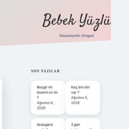
Bebek Yüzlü
Masumiyetin Simgesi
betci
vdcasino güncel giriş
ilbet casino
ilbe
SIDEBAR
SON YAZILAR
Beygir mi
Kaç bin din
önemli cc mi
var ?
?
Ağustos 5,
Ağustos 6,
2026
2026
Avangard
2 gün