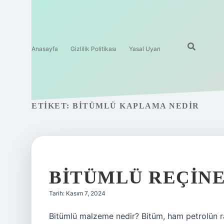
Anasayfa
Gizlilik Politikası
Yasal Uyarı
ETIKET:
BITÜMLÜ KAPLAMA NEDIR
BITÜMLÜ REÇINE
Tarih: Kasım 7, 2024
Bitümlü malzeme nedir? Bitüm, ham petrolün raf