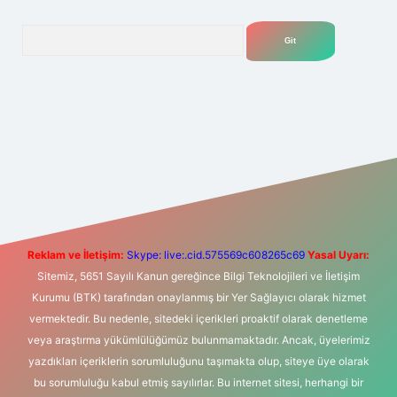
Arama
et yeni giriş
Betexper giriş adresi
betexper.xyz
m elexbet
Reklam ve İletişim:
Skype: live:.cid.575569c608265c69
Yasal Uyarı:
Sitemiz, 5651 Sayılı Kanun gereğince Bilgi Teknolojileri ve İletişim
Kurumu (BTK) tarafından onaylanmış bir Yer Sağlayıcı olarak hizmet
vermektedir. Bu nedenle, sitedeki içerikleri proaktif olarak denetleme
veya araştırma yükümlülüğümüz bulunmamaktadır. Ancak, üyelerimiz
yazdıkları içeriklerin sorumluluğunu taşımakta olup, siteye üye olarak
bu sorumluluğu kabul etmiş sayılırlar. Bu internet sitesi, herhangi bir