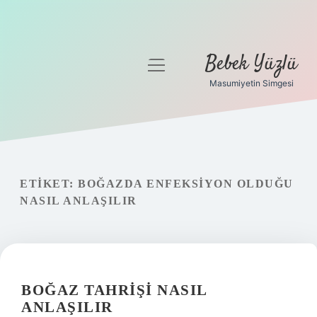
Bebek Yüzlü
menüyü
aç
Masumiyetin Simgesi
Anasayfa
Gizlilik Politikası
Yasal Uyarı
ETIKET:
BOĞAZDA ENFEKSIYON OLDUĞU
NASIL ANLAŞILIR
BOĞAZ TAHRIŞI NASIL
ANLAŞILIR