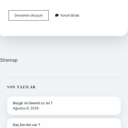
Boğaz
Devamını okuyun
Yorum Bırak
Tahrişi
Nasıl
Anlaşılır
Sitemap
SIDEBAR
SON YAZILAR
Beygir mi önemli cc mi ?
Ağustos 6, 2026
Kaç bin din var ?