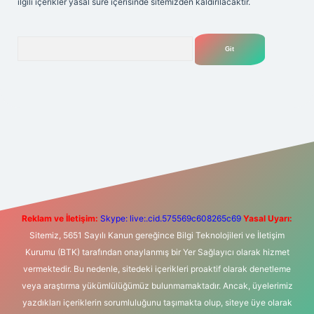
ilgili içerikler yasal süre içerisinde sitemizden kaldırılacaktır.
Arama
t yeni giriş
Betexper giriş adresi
betexper.xyz
m elexbet
Reklam ve İletişim:
Skype: live:.cid.575569c608265c69
Yasal Uyarı:
Sitemiz, 5651 Sayılı Kanun gereğince Bilgi Teknolojileri ve İletişim
Kurumu (BTK) tarafından onaylanmış bir Yer Sağlayıcı olarak hizmet
vermektedir. Bu nedenle, sitedeki içerikleri proaktif olarak denetleme
veya araştırma yükümlülüğümüz bulunmamaktadır. Ancak, üyelerimiz
yazdıkları içeriklerin sorumluluğunu taşımakta olup, siteye üye olarak