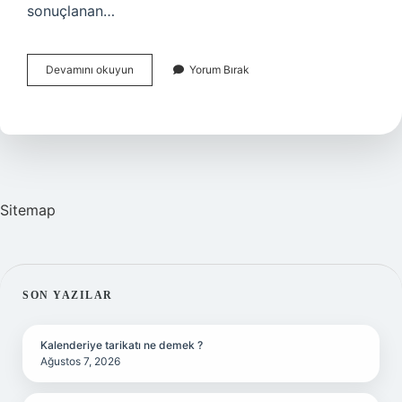
sonuçlanan…
Büyük
Devamını okuyun
Yorum Bırak
Taarruz
Ve
Başkomutanlık
Meydan
Savaşı
Sonucu
Nedir
Sitemap
SIDEBAR
SON YAZILAR
Kalenderiye tarikatı ne demek ?
Ağustos 7, 2026