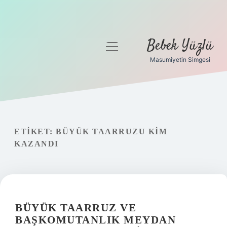
Bebek Yüzlü
menüyü
aç
Masumiyetin Simgesi
Anasayfa
Gizlilik Politikası
Yasal Uyarı
ETIKET:
BÜYÜK TAARRUZU KIM
KAZANDI
BÜYÜK TAARRUZ VE
BAŞKOMUTANLIK MEYDAN