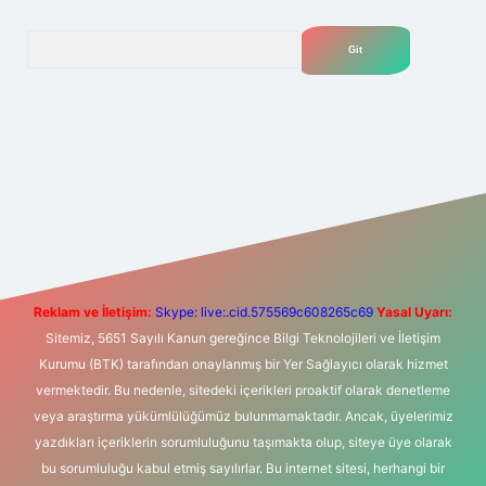
Arama
t yeni giriş
Betexper giriş adresi
betexper.xyz
m elexbet
Reklam ve İletişim:
Skype: live:.cid.575569c608265c69
Yasal Uyarı:
Sitemiz, 5651 Sayılı Kanun gereğince Bilgi Teknolojileri ve İletişim
Kurumu (BTK) tarafından onaylanmış bir Yer Sağlayıcı olarak hizmet
vermektedir. Bu nedenle, sitedeki içerikleri proaktif olarak denetleme
veya araştırma yükümlülüğümüz bulunmamaktadır. Ancak, üyelerimiz
yazdıkları içeriklerin sorumluluğunu taşımakta olup, siteye üye olarak
bu sorumluluğu kabul etmiş sayılırlar. Bu internet sitesi, herhangi bir