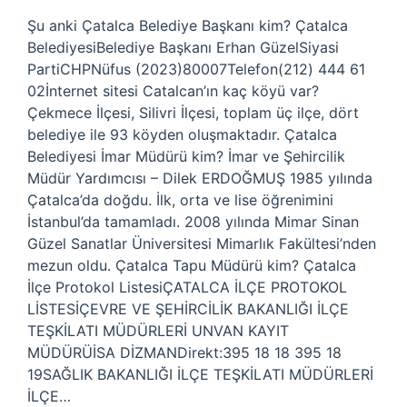
Şu anki Çatalca Belediye Başkanı kim? Çatalca
BelediyesiBelediye Başkanı Erhan GüzelSiyasi
PartiCHPNüfus (2023)80007Telefon(212) 444 61
02İnternet sitesi Catalcan’ın kaç köyü var?
Çekmece İlçesi, Silivri İlçesi, toplam üç ilçe, dört
belediye ile 93 köyden oluşmaktadır. Çatalca
Belediyesi İmar Müdürü kim? İmar ve Şehircilik
Müdür Yardımcısı – Dilek ERDOĞMUŞ 1985 yılında
Çatalca’da doğdu. İlk, orta ve lise öğrenimini
İstanbul’da tamamladı. 2008 yılında Mimar Sinan
Güzel Sanatlar Üniversitesi Mimarlık Fakültesi’nden
mezun oldu. Çatalca Tapu Müdürü kim? Çatalca
İlçe Protokol ListesiÇATALCA İLÇE PROTOKOL
LİSTESİÇEVRE VE ŞEHİRCİLİK BAKANLIĞI İLÇE
TEŞKİLATI MÜDÜRLERİ UNVAN KAYIT
MÜDÜRÜİSA DİZMANDirekt:395 18 18 395 18
19SAĞLIK BAKANLIĞI İLÇE TEŞKİLATI MÜDÜRLERİ
İLÇE…