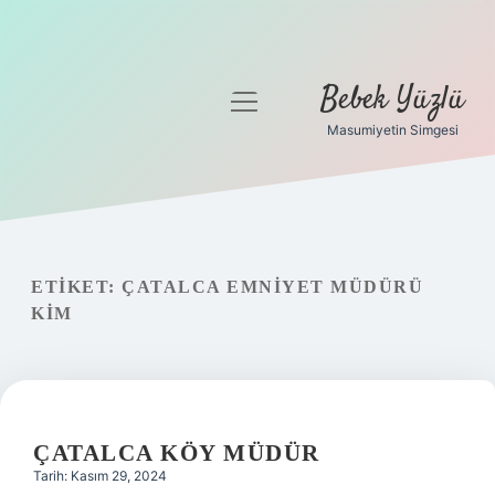
Bebek Yüzlü
menüyü
aç
Masumiyetin Simgesi
Anasayfa
Gizlilik Politikası
Yasal Uyarı
ETIKET:
ÇATALCA EMNIYET MÜDÜRÜ
KIM
ÇATALCA KÖY MÜDÜR
Tarih: Kasım 29, 2024