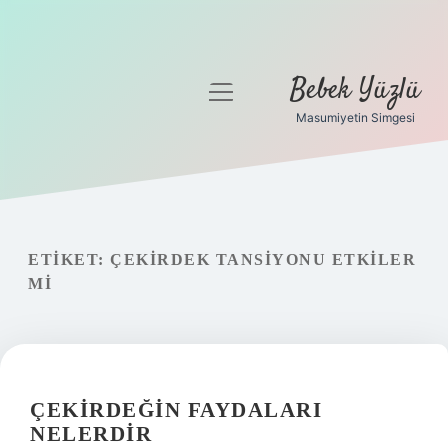
Bebek Yüzlü
menüyü
aç
Masumiyetin Simgesi
Anasayfa
Gizlilik Politikası
Yasal Uyarı
ETIKET:
ÇEKIRDEK TANSIYONU ETKILER
MI
ÇEKIRDEĞIN FAYDALARI
NELERDIR