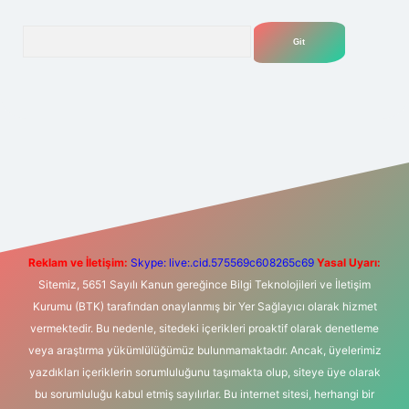
Arama
t yeni giriş
Betexper giriş adresi
betexper.xyz
m elexbet
Reklam ve İletişim:
Skype: live:.cid.575569c608265c69
Yasal Uyarı:
Sitemiz, 5651 Sayılı Kanun gereğince Bilgi Teknolojileri ve İletişim
Kurumu (BTK) tarafından onaylanmış bir Yer Sağlayıcı olarak hizmet
vermektedir. Bu nedenle, sitedeki içerikleri proaktif olarak denetleme
veya araştırma yükümlülüğümüz bulunmamaktadır. Ancak, üyelerimiz
yazdıkları içeriklerin sorumluluğunu taşımakta olup, siteye üye olarak
bu sorumluluğu kabul etmiş sayılırlar. Bu internet sitesi, herhangi bir