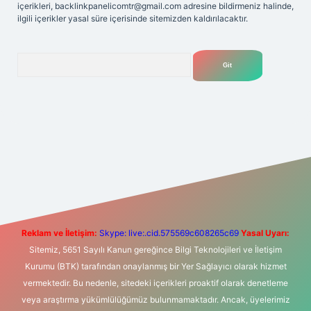
içerikleri,
backlinkpanelicomtr@gmail.com
adresine bildirmeniz halinde,
ilgili içerikler yasal süre içerisinde sitemizden kaldırılacaktır.
Arama
o
ilbet yeni giriş
Betexper giriş adresi
betexper.xyz
m elexbet
Reklam ve İletişim:
Skype: live:.cid.575569c608265c69
Yasal Uyarı:
Sitemiz, 5651 Sayılı Kanun gereğince Bilgi Teknolojileri ve İletişim
Kurumu (BTK) tarafından onaylanmış bir Yer Sağlayıcı olarak hizmet
vermektedir. Bu nedenle, sitedeki içerikleri proaktif olarak denetleme
veya araştırma yükümlülüğümüz bulunmamaktadır. Ancak, üyelerimiz