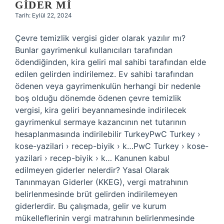
GIDER MI
Tarih: Eylül 22, 2024
Çevre temizlik vergisi gider olarak yazılır mı?
Bunlar gayrimenkul kullanıcıları tarafından
ödendiğinden, kira geliri mal sahibi tarafından elde
edilen gelirden indirilemez. Ev sahibi tarafından
ödenen veya gayrimenkulün herhangi bir nedenle
boş olduğu dönemde ödenen çevre temizlik
vergisi, kira geliri beyannamesinde indirilecek
gayrimenkul sermaye kazancının net tutarının
hesaplanmasında indirilebilir TurkeyPwC Turkey ›
kose-yazilari › recep-biyik › k…PwC Turkey › kose-
yazilari › recep-biyik › k… Kanunen kabul
edilmeyen giderler nelerdir? Yasal Olarak
Tanınmayan Giderler (KKEG), vergi matrahının
belirlenmesinde brüt gelirden indirilemeyen
giderlerdir. Bu çalışmada, gelir ve kurum
mükelleflerinin vergi matrahının belirlenmesinde