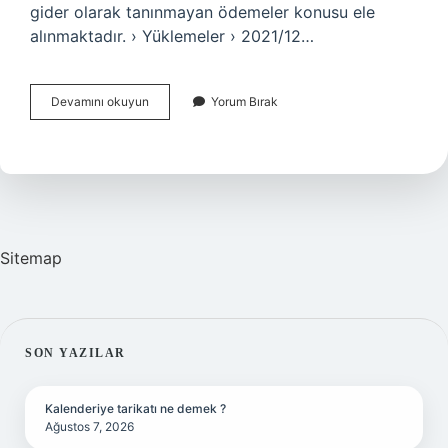
gider olarak tanınmayan ödemeler konusu ele
alınmaktadır. › Yüklemeler › 2021/12…
Çevre
Devamını okuyun
Yorum Bırak
Temizlik
Vergisi
Kanunen
Kabul
Edilmeyen
Gider
Mi
Sitemap
SIDEBAR
SON YAZILAR
Kalenderiye tarikatı ne demek ?
Ağustos 7, 2026