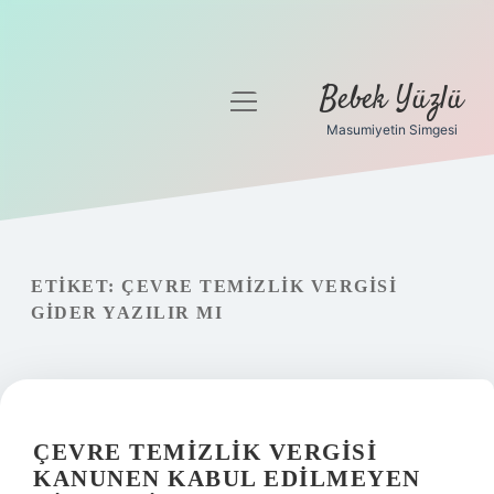
Bebek Yüzlü
menüyü
aç
Masumiyetin Simgesi
Anasayfa
Gizlilik Politikası
Yasal Uyarı
ETIKET:
ÇEVRE TEMIZLIK VERGISI
GIDER YAZILIR MI
ÇEVRE TEMIZLIK VERGISI
KANUNEN KABUL EDILMEYEN