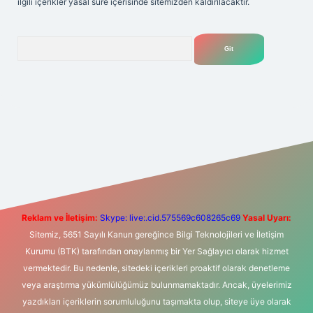
ilgili içerikler yasal süre içerisinde sitemizden kaldırılacaktır.
Arama
bet yeni giriş
Betexper giriş adresi
betexper.xyz
m elexbet
Reklam ve İletişim:
Skype: live:.cid.575569c608265c69
Yasal Uyarı:
Sitemiz, 5651 Sayılı Kanun gereğince Bilgi Teknolojileri ve İletişim
Kurumu (BTK) tarafından onaylanmış bir Yer Sağlayıcı olarak hizmet
vermektedir. Bu nedenle, sitedeki içerikleri proaktif olarak denetleme
veya araştırma yükümlülüğümüz bulunmamaktadır. Ancak, üyelerimiz
yazdıkları içeriklerin sorumluluğunu taşımakta olup, siteye üye olarak