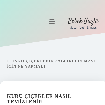
Bebek Yüzlü
menüyü
aç
Masumiyetin Simgesi
Anasayfa
Gizlilik Politikası
Yasal Uyarı
ETIKET:
ÇIÇEKLERIN SAĞLIKLI OLMASI
IÇIN NE YAPMALI
KURU ÇIÇEKLER NASIL
TEMIZLENIR