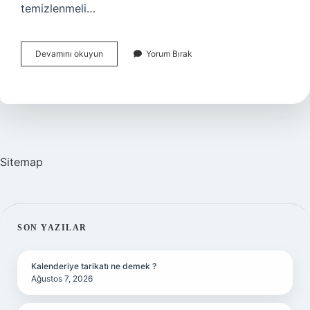
temizlenmeli…
Kuru
Devamını okuyun
Yorum Bırak
Çiçekler
Nasıl
Temizlenir
Sitemap
SIDEBAR
SON YAZILAR
Kalenderiye tarikatı ne demek ?
Ağustos 7, 2026