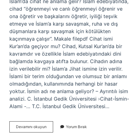
İslam’da cihat ne anlama gelir? İslam edebiyatında,
cihad “öğrenmeyi ve canlı öğrenmeyi öğrenir ve
ona öğretir ve başkalarını öğretir, iyiliği teşvik
etmeye ve İslam’a karşı savaşmak, ruha ve dış
düşmanlara karşı savaşmak için kötülükten
kaçınmaya çalışır”. Makale filepdf Cihat ismi
Kur’an’da geçiyor mu? Cihad, Kutsal Kur’an’da bir
kavramdır ve özellikle İslam edebiyatındaki dini
bağlamda kavgaya atıfta bulunur. Cihadın adına
izin verilebilir mi? İslam’a Jihat ismine izin verilir.
İslami bir terim olduğundan ve olumsuz bir anlamı
olmadığından, kullanımında herhangi bir hasar
yoktur. İsmin adı ne anlama geliyor? – Ayrıntılı isim
analizi. C. İstanbul Gedik Üniversitesi ›Cihat-İsmin-
Alami -… T.C. İstanbul Gedik Üniversitesi…
Cihat
Devamını okuyun
Yorum Bırak
Ne
Anlamı