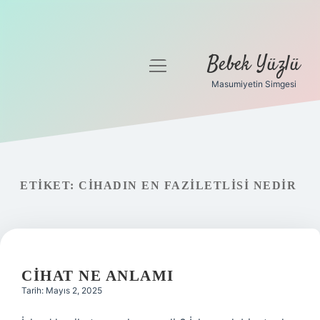
Bebek Yüzlü
menüyü
aç
Masumiyetin Simgesi
Anasayfa
Gizlilik Politikası
Yasal Uyarı
ETIKET:
CIHADIN EN FAZILETLISI NEDIR
CIHAT NE ANLAMI
Tarih: Mayıs 2, 2025