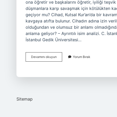
ona öğretir ve başkalarını öğretir, iyiliği teşv
düşmanlara karşı savaşmak için kötülükten kaçı
geçiyor mu? Cihad, Kutsal Kur’an’da bir kavram
kavgaya atıfta bulunur. Cihadın adına izin verileb
olduğundan ve olumsuz bir anlamı olmadığından
anlama geliyor? – Ayrıntılı isim analizi. C. İst
İstanbul Gedik Üniversitesi…
Cihat
Devamını okuyun
Yorum Bırak
Ne
Anlamı
Sitemap