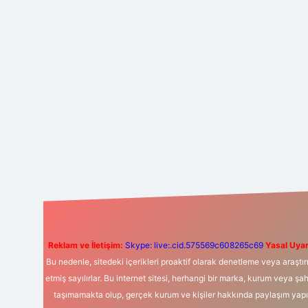
Reklam ve İletişim:
Skype: live:.cid.575569c608265c69
Yasal Uyar
Bu nedenle, sitedeki içerikleri proaktif olarak denetleme veya araş
etmiş sayılırlar. Bu internet sitesi, herhangi bir marka, kurum veya şa
taşımamakta olup, gerçek kurum ve kişiler hakkında paylaşım yapıl