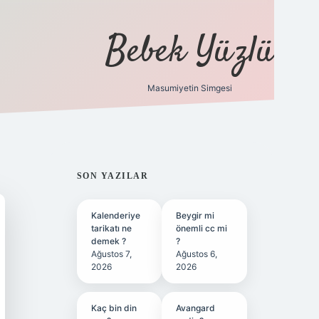
Bebek Yüzlü
Masumiyetin Simgesi
betci
vdcasino güncel giriş
ilbet casino
ilbet yeni giri
SIDEBAR
SON YAZILAR
Kalenderiye
Beygir mi
tarikatı ne
önemli cc mi
demek ?
?
Ağustos 7,
Ağustos 6,
2026
2026
Kaç bin din
Avangard