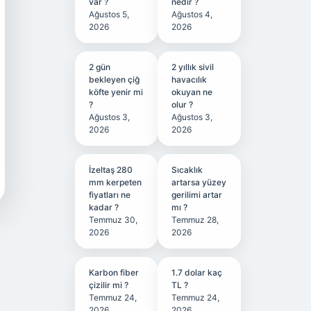
var ?
nedir ?
Ağustos 5,
Ağustos 4,
2026
2026
2 gün
2 yıllık sivil
bekleyen çiğ
havacılık
köfte yenir mi
okuyan ne
?
olur ?
Ağustos 3,
Ağustos 3,
2026
2026
İzeltaş 280
Sıcaklık
mm kerpeten
artarsa yüzey
fiyatları ne
gerilimi artar
kadar ?
mı ?
Temmuz 30,
Temmuz 28,
2026
2026
Karbon fiber
1.7 dolar kaç
çizilir mi ?
TL ?
Temmuz 24,
Temmuz 24,
2026
2026