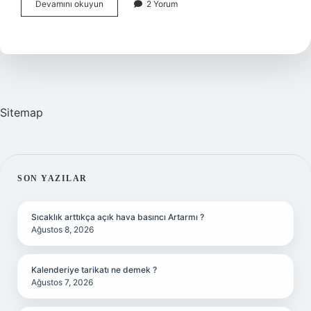
Cinler
Devamını okuyun
2 Yorum
Para
Alır
Mı
Sitemap
SIDEBAR
SON YAZILAR
Sıcaklık arttıkça açık hava basıncı Artarmı ?
Ağustos 8, 2026
Kalenderiye tarikatı ne demek ?
Ağustos 7, 2026