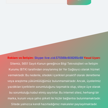
t yeni giriş
Betexper giriş adresi
betexper.xyz
m elexbet
Reklam ve İletişim:
Skype: live:.cid.575569c608265c69
Yasal Uyarı:
Sitemiz, 5651 Sayılı Kanun gereğince Bilgi Teknolojileri ve İletişim
Kurumu (BTK) tarafından onaylanmış bir Yer Sağlayıcı olarak hizmet
vermektedir. Bu nedenle, sitedeki içerikleri proaktif olarak denetleme
veya araştırma yükümlülüğümüz bulunmamaktadır. Ancak, üyelerimiz
yazdıkları içeriklerin sorumluluğunu taşımakta olup, siteye üye olarak
bu sorumluluğu kabul etmiş sayılırlar. Bu internet sitesi, herhangi bir
marka, kurum veya şahıs şirketi ile hiçbir bağlantısı bulunmamaktadır.
Sitede yalnızca kendi hazırladığımız makaleler paylaşılmaktadır.