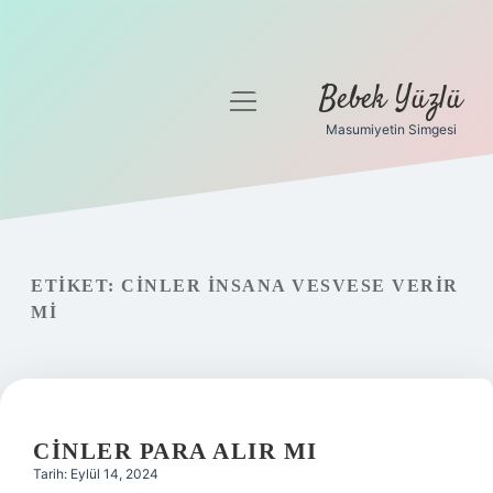
Bebek Yüzlü
menüyü
aç
Masumiyetin Simgesi
Anasayfa
Gizlilik Politikası
Yasal Uyarı
ETIKET:
CINLER INSANA VESVESE VERIR
MI
CINLER PARA ALIR MI
Tarih: Eylül 14, 2024