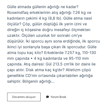
Gülle atmada güllenin ağırlığı ne kadar?
Roswindfaq erkeklerinin atış ağırlığı 7.26 kg ve
kadınların çekimi 4 kg (8,8 lb). Gülle atma nasıl
ölçülür? Çöp, gülün düştüğü ilk yerin izini ve
direğin iç köşesine doğru mesafeyi ölçmekten
uzaktır. Ölçülen uzunluk bir sonraki cm’ye
düşürülür. İki sporcu aynı sona erdiğinde, ilk sporcu
ikinci iyi sonlarıyla başa çıkan ilk sporcudur. Gülle
atma topu kaç kilo? Erkeklerde 7.257 kg, 110-130
mm çapında • 4 kg kadınlarda ve 95-110 mm
çapında. Atış dairesi: Gül 213.5 cm’lik bir daire ile
çapı atılır. Disk atma kaç kg’dır? Atletizm çöpü
genellikle CD’nin ortasında çıkarılabilen ağırlığa
sahiptir. Bölgenin ağırlığı…
Tente
Devamını okuyun
Yorum Bırak
Fiyatı
Nasıl