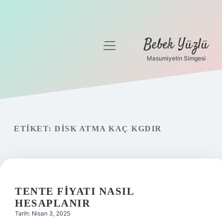
Bebek Yüzlü
menüyü
aç
Masumiyetin Simgesi
Anasayfa
Gizlilik Politikası
Yasal Uyarı
ETIKET:
DISK ATMA KAÇ KGDIR
TENTE FIYATI NASIL
HESAPLANIR
Tarih: Nisan 3, 2025