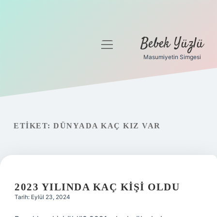
Bebek Yüzlü
menüyü
aç
Masumiyetin Simgesi
Anasayfa
Gizlilik Politikası
Yasal Uyarı
ETIKET:
DÜNYADA KAÇ KIZ VAR
2023 YILINDA KAÇ KIŞI OLDU
Tarih: Eylül 23, 2024