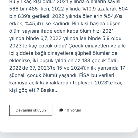
Bu yıl kaç kişi öldü? 2021 yılında ölenlerin sayısı
566 bin 485 iken, 2022 yılında %10,9 azalarak 504
bin 839’a geriledi. 2022 yılında ölenlerin %54,6’sı
erkek, %45,4’ü ise kadındı. Bin kişi başına düşen
ölüm sayısını ifade eden kaba ölüm hızı 2021
yılında binde 6,7, 2022 yılında ise binde 5,9 oldu.
2023’te kaç çocuk öldü? Çocuk cinayetleri ve aile
içi şiddete bağlı cinayetlere şüpheli ölümler de
eklenirse, iki buçuk yılda en az 133 çocuk öldü.
2022’de 37, 2023’te 15 ve 2024’ün ilk yarısında 17
şüpheli çocuk ölümü yaşandı. FİSA bu verileri
kamuya açık kaynaklardan topluyor. 2023’te kaç
kişi göç etti? Başka…
2023
Devamını okuyun
10 Yorum
Yılında
Kaç
Kişi
Oldu