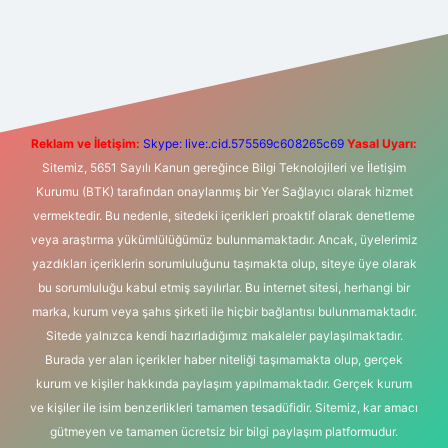
et yeni giriş
Betexper giriş adresi
betexper.xyz
m elexbet
Reklam ve İletişim:
Skype: live:.cid.575569c608265c69
Yasal Uyarı:
Sitemiz, 5651 Sayılı Kanun gereğince Bilgi Teknolojileri ve İletişim
Kurumu (BTK) tarafından onaylanmış bir Yer Sağlayıcı olarak hizmet
vermektedir. Bu nedenle, sitedeki içerikleri proaktif olarak denetleme
veya araştırma yükümlülüğümüz bulunmamaktadır. Ancak, üyelerimiz
yazdıkları içeriklerin sorumluluğunu taşımakta olup, siteye üye olarak
bu sorumluluğu kabul etmiş sayılırlar. Bu internet sitesi, herhangi bir
marka, kurum veya şahıs şirketi ile hiçbir bağlantısı bulunmamaktadır.
Sitede yalnızca kendi hazırladığımız makaleler paylaşılmaktadır.
Burada yer alan içerikler haber niteliği taşımamakta olup, gerçek
kurum ve kişiler hakkında paylaşım yapılmamaktadır. Gerçek kurum
ve kişiler ile isim benzerlikleri tamamen tesadüfidir. Sitemiz, kar amacı
gütmeyen ve tamamen ücretsiz bir bilgi paylaşım platformudur.