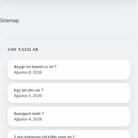
Sitemap
SIDEBAR
SON YAZILAR
Beygir mi önemli cc mi ?
Ağustos 6, 2026
Kaç bin din var ?
Ağustos 5, 2026
Avangard nedir ?
Ağustos 4, 2026
2 gün bekleyen çiğ köfte yenir mi ?