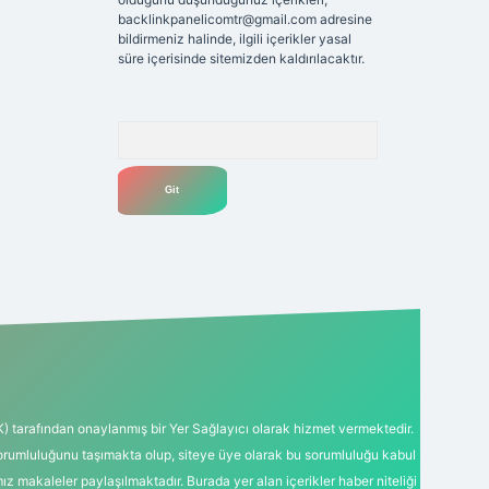
backlinkpanelicomtr@gmail.com
adresine
bildirmeniz halinde, ilgili içerikler yasal
süre içerisinde sitemizden kaldırılacaktır.
Arama
K) tarafından onaylanmış bir Yer Sağlayıcı olarak hizmet vermektedir.
sorumluluğunu taşımakta olup, siteye üye olarak bu sorumluluğu kabul
mız makaleler paylaşılmaktadır. Burada yer alan içerikler haber niteliği