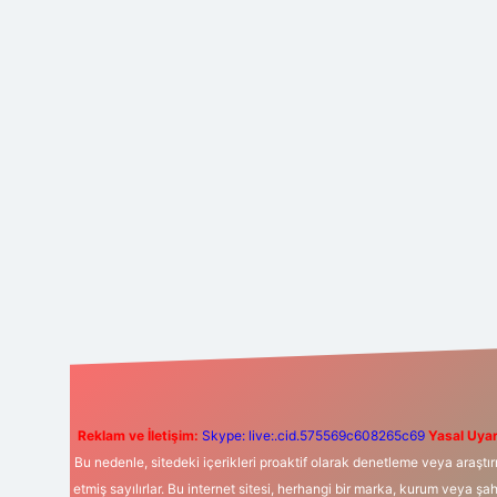
Reklam ve İletişim:
Skype: live:.cid.575569c608265c69
Yasal Uyar
Bu nedenle, sitedeki içerikleri proaktif olarak denetleme veya araş
etmiş sayılırlar. Bu internet sitesi, herhangi bir marka, kurum veya şa