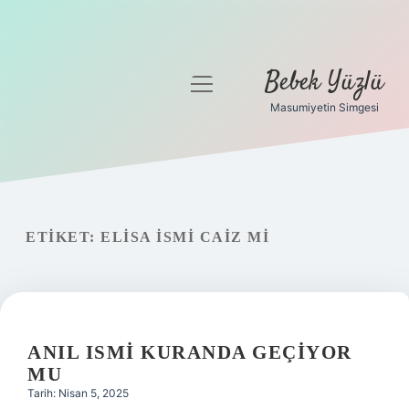
Bebek Yüzlü
menüyü
aç
Masumiyetin Simgesi
Anasayfa
Gizlilik Politikası
Yasal Uyarı
ETIKET:
ELISA ISMI CAIZ MI
ANIL ISMI KURANDA GEÇIYOR
MU
Tarih: Nisan 5, 2025