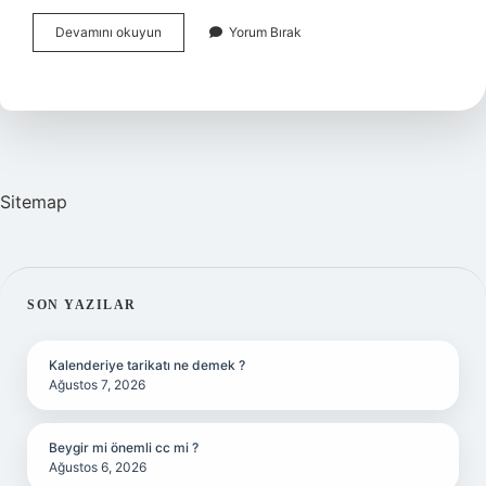
Hesap
Devamını okuyun
Yorum Bırak
Entegre
Ne
Demek
Sitemap
SIDEBAR
SON YAZILAR
Kalenderiye tarikatı ne demek ?
Ağustos 7, 2026
Beygir mi önemli cc mi ?
Ağustos 6, 2026