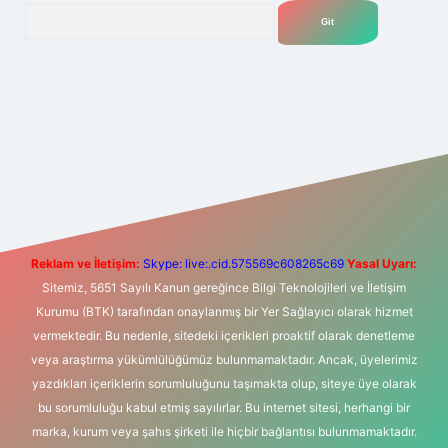
Arama
t yeni giriş
Betexper giriş adresi
betexper.xyz
m elexbet
Reklam ve İletişim:
Skype: live:.cid.575569c608265c69
Yasal Uyarı:
Sitemiz, 5651 Sayılı Kanun gereğince Bilgi Teknolojileri ve İletişim
Kurumu (BTK) tarafından onaylanmış bir Yer Sağlayıcı olarak hizmet
vermektedir. Bu nedenle, sitedeki içerikleri proaktif olarak denetleme
veya araştırma yükümlülüğümüz bulunmamaktadır. Ancak, üyelerimiz
yazdıkları içeriklerin sorumluluğunu taşımakta olup, siteye üye olarak
bu sorumluluğu kabul etmiş sayılırlar. Bu internet sitesi, herhangi bir
marka, kurum veya şahıs şirketi ile hiçbir bağlantısı bulunmamaktadır.