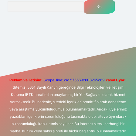
Arama
t yeni giriş
Betexper giriş adresi
betexper.xyz
m elexbet
Reklam ve İletişim:
Skype: live:.cid.575569c608265c69
Yasal Uyarı:
Sitemiz, 5651 Sayılı Kanun gereğince Bilgi Teknolojileri ve İletişim
Kurumu (BTK) tarafından onaylanmış bir Yer Sağlayıcı olarak hizmet
vermektedir. Bu nedenle, sitedeki içerikleri proaktif olarak denetleme
veya araştırma yükümlülüğümüz bulunmamaktadır. Ancak, üyelerimiz
yazdıkları içeriklerin sorumluluğunu taşımakta olup, siteye üye olarak
bu sorumluluğu kabul etmiş sayılırlar. Bu internet sitesi, herhangi bir
marka, kurum veya şahıs şirketi ile hiçbir bağlantısı bulunmamaktadır.