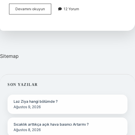
Majör
Devamını okuyun
12 Yorum
Eksiklik
Nedir
Sitemap
SIDEBAR
SON YAZILAR
Laz Ziya hangi bölümde ?
Ağustos 9, 2026
Sıcaklık arttıkça açık hava basıncı Artarmı ?
Ağustos 8, 2026