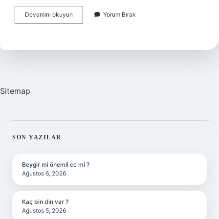
Gerçek
Devamını okuyun
Yorum Bırak
Olmayan
Davranışa
Ne
Denir
Sitemap
SIDEBAR
SON YAZILAR
Beygir mi önemli cc mi ?
Ağustos 6, 2026
Kaç bin din var ?
Ağustos 5, 2026