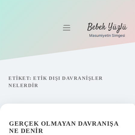
Bebek Yüzlü
menüyü
aç
Masumiyetin Simgesi
Anasayfa
Gizlilik Politikası
Yasal Uyarı
ETIKET:
ETIK DIŞI DAVRANIŞLER
NELERDIR
GERÇEK OLMAYAN DAVRANIŞA
NE DENIR