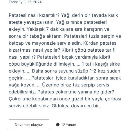
Tarih: Eylül 25, 2024
Patatesi nasıl kızartılır? Yağı derin bir tavada kısık
ateşte yavaşça ısıtın. Yağ ısınınca patatesleri
ekleyin. Yaklaşık 7 dakika ara sıra karıştırın ve
sonra bir tabağa aktarın. Patatesleri tuzla serpin ve
ketçap ve mayonezle servis edin. Kürdan patates
kızartması nasıl yapılır? Kibrit çöpü patates tarifi
nasıl yapılır? Patatesleri bıçak yardımıyla kibrit
çöpü büyüklüğünde dilimleyin. … 1 tatlı kaşığı sirke
ekleyin. … Daha sonra suyunu süzüp 1-2 kez sudan
geçirin. … Patatesleri iyice kuruladıktan sonra sıcak
yağa koyun. … Üzerine biraz tuz serpip servis
edebilirsiniz. Patates çökertme yanına ne gider?
Çökertme kebabından önce güzel bir yayla çorbası
servis edebilirsiniz. Oldukça doyurucu bir…
Çökertme
Devamını okuyun
12 Yorum
Kebabının