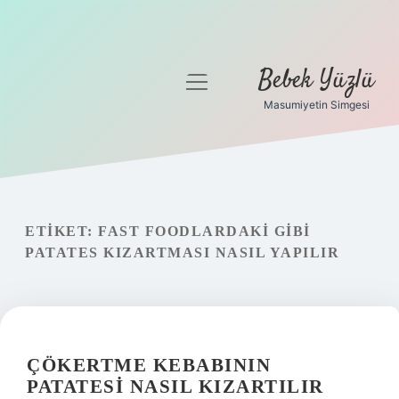
Bebek Yüzlü
menüyü
aç
Masumiyetin Simgesi
Anasayfa
Gizlilik Politikası
Yasal Uyarı
ETIKET:
FAST FOODLARDAKI GIBI
PATATES KIZARTMASI NASIL YAPILIR
ÇÖKERTME KEBABININ
PATATESI NASIL KIZARTILIR