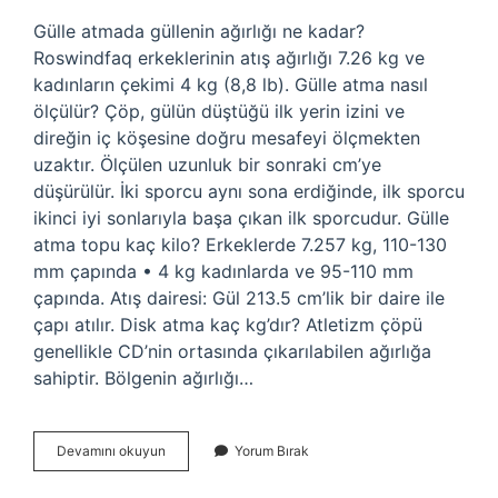
Gülle atmada güllenin ağırlığı ne kadar?
Roswindfaq erkeklerinin atış ağırlığı 7.26 kg ve
kadınların çekimi 4 kg (8,8 lb). Gülle atma nasıl
ölçülür? Çöp, gülün düştüğü ilk yerin izini ve
direğin iç köşesine doğru mesafeyi ölçmekten
uzaktır. Ölçülen uzunluk bir sonraki cm’ye
düşürülür. İki sporcu aynı sona erdiğinde, ilk sporcu
ikinci iyi sonlarıyla başa çıkan ilk sporcudur. Gülle
atma topu kaç kilo? Erkeklerde 7.257 kg, 110-130
mm çapında • 4 kg kadınlarda ve 95-110 mm
çapında. Atış dairesi: Gül 213.5 cm’lik bir daire ile
çapı atılır. Disk atma kaç kg’dır? Atletizm çöpü
genellikle CD’nin ortasında çıkarılabilen ağırlığa
sahiptir. Bölgenin ağırlığı…
Tente
Devamını okuyun
Yorum Bırak
Fiyatı
Nasıl