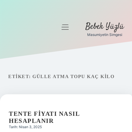
Bebek Yüzlü
menüyü
aç
Masumiyetin Simgesi
Anasayfa
Gizlilik Politikası
Yasal Uyarı
ETIKET:
GÜLLE ATMA TOPU KAÇ KILO
TENTE FIYATI NASIL
HESAPLANIR
Tarih: Nisan 3, 2025