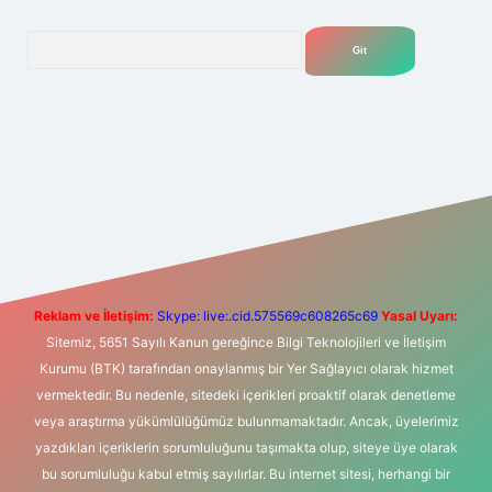
Arama
t yeni giriş
Betexper giriş adresi
betexper.xyz
m elexbet
Reklam ve İletişim:
Skype: live:.cid.575569c608265c69
Yasal Uyarı:
Sitemiz, 5651 Sayılı Kanun gereğince Bilgi Teknolojileri ve İletişim
Kurumu (BTK) tarafından onaylanmış bir Yer Sağlayıcı olarak hizmet
vermektedir. Bu nedenle, sitedeki içerikleri proaktif olarak denetleme
veya araştırma yükümlülüğümüz bulunmamaktadır. Ancak, üyelerimiz
yazdıkları içeriklerin sorumluluğunu taşımakta olup, siteye üye olarak
bu sorumluluğu kabul etmiş sayılırlar. Bu internet sitesi, herhangi bir