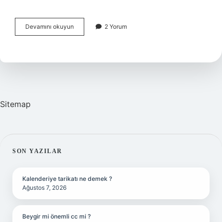
Güneş
Devamını okuyun
2 Yorum
Tutulması
Etkileri
Ne
Kadar
Sürecek
Sitemap
SIDEBAR
SON YAZILAR
Kalenderiye tarikatı ne demek ?
Ağustos 7, 2026
Beygir mi önemli cc mi ?