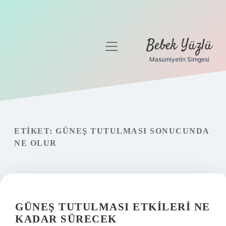
Bebek Yüzlü
menüyü
aç
Masumiyetin Simgesi
Anasayfa
Gizlilik Politikası
Yasal Uyarı
ETIKET:
GÜNEŞ TUTULMASI SONUCUNDA
NE OLUR
GÜNEŞ TUTULMASI ETKILERI NE
KADAR SÜRECEK