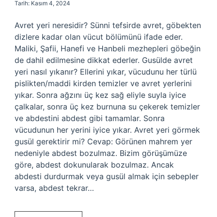
Tarih: Kasım 4, 2024
Avret yeri neresidir? Sünni tefsirde avret, göbekten
dizlere kadar olan vücut bölümünü ifade eder.
Maliki, Şafii, Hanefi ve Hanbeli mezhepleri göbeğin
de dahil edilmesine dikkat ederler. Gusülde avret
yeri nasıl yıkanır? Ellerini yıkar, vücudunu her türlü
pislikten/maddi kirden temizler ve avret yerlerini
yıkar. Sonra ağzını üç kez sağ eliyle suyla iyice
çalkalar, sonra üç kez burnuna su çekerek temizler
ve abdestini abdest gibi tamamlar. Sonra
vücudunun her yerini iyice yıkar. Avret yeri görmek
gusül gerektirir mi? Cevap: Görünen mahrem yer
nedeniyle abdest bozulmaz. Bizim görüşümüze
göre, abdest dokunularak bozulmaz. Ancak
abdesti durdurmak veya gusül almak için sebepler
varsa, abdest tekrar…