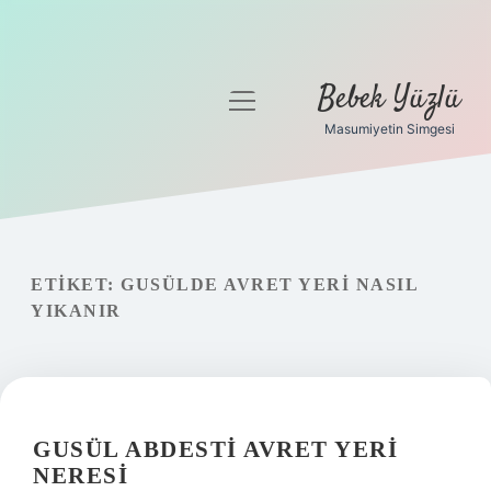
Bebek Yüzlü
menüyü
aç
Masumiyetin Simgesi
Anasayfa
Gizlilik Politikası
Yasal Uyarı
ETIKET:
GUSÜLDE AVRET YERI NASIL
YIKANIR
GUSÜL ABDESTI AVRET YERI
NERESI