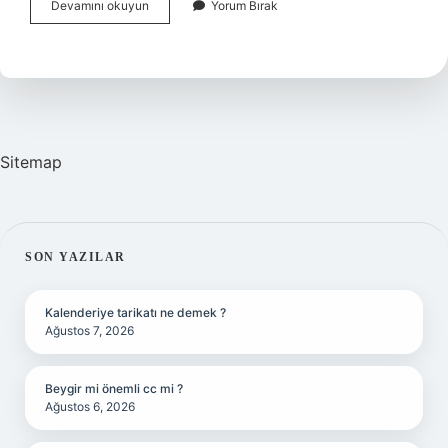
Gusül
Devamını okuyun
Yorum Bırak
Abdesti
Avret
Yeri
Neresi
Sitemap
SIDEBAR
SON YAZILAR
Kalenderiye tarikatı ne demek ?
Ağustos 7, 2026
Beygir mi önemli cc mi ?
Ağustos 6, 2026