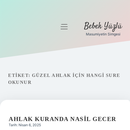
Bebek Yüzlü
menüyü
aç
Masumiyetin Simgesi
Anasayfa
Gizlilik Politikası
Yasal Uyarı
ETIKET:
GÜZEL AHLAK IÇIN HANGI SURE
OKUNUR
AHLAK KURANDA NASIL GECER
Tarih: Nisan 6, 2025