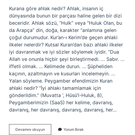
Kurana göre ahlak nedir? Ahlak, insanın iç
dünyasında bunun bir parçası haline gelen bir dizi
beceridir. Ahlak sözü, “Hulk” veya “Huluk Olan, bu
da Arapça” din, doğa, karakter “anlamına gelen
çoğul durumudur. Kur’an-ı Kerim’de geçen ahlaki
ilkeler nelerdir? Kutsal Kuran’dan bazı ahlaki ilkeler
iyi davranmak ve iyi sözler söylemek iyidir. “Dua
Allah ve onunla hiçbir şeyi birleştirmedi. … Sabır. …
iffetli olmak. … Kelimede durun. … Şüpheliden
kaçının, azaltmayın ve kusurları incelemeyin. …
Yalan söyleme. Peygamber efendimizin Kuran
ahlaki nedir? “İyi ahlakı tamamlamak için
gönderildim.” (Muvatta ‘, Hüsü’l-Huluk, 8),
Peygamberimizin (SaaS) her kelime, davranış,
davranış, her davranış, davranış, davranış, her…
Ahlak
Devamını okuyun
Yorum Bırak
Kuranda