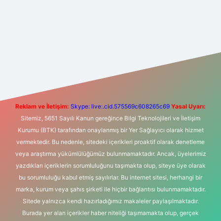
bet yeni giriş
Betexper giriş adresi
betexper.xyz
m elexbet
Reklam ve İletişim:
Skype: live:.cid.575569c608265c69
Yasal Uyarı:
Sitemiz, 5651 Sayılı Kanun gereğince Bilgi Teknolojileri ve İletişim
Kurumu (BTK) tarafından onaylanmış bir Yer Sağlayıcı olarak hizmet
vermektedir. Bu nedenle, sitedeki içerikleri proaktif olarak denetleme
veya araştırma yükümlülüğümüz bulunmamaktadır. Ancak, üyelerimiz
yazdıkları içeriklerin sorumluluğunu taşımakta olup, siteye üye olarak
bu sorumluluğu kabul etmiş sayılırlar. Bu internet sitesi, herhangi bir
marka, kurum veya şahıs şirketi ile hiçbir bağlantısı bulunmamaktadır.
Sitede yalnızca kendi hazırladığımız makaleler paylaşılmaktadır.
Burada yer alan içerikler haber niteliği taşımamakta olup, gerçek