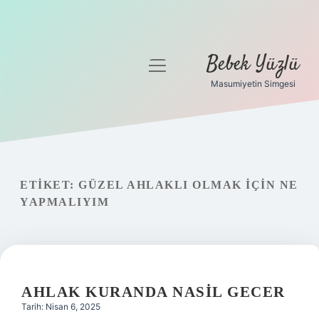
Bebek Yüzlü
menüyü
aç
Masumiyetin Simgesi
Anasayfa
Gizlilik Politikası
Yasal Uyarı
ETIKET:
GÜZEL AHLAKLI OLMAK IÇIN NE
YAPMALIYIM
AHLAK KURANDA NASIL GECER
Tarih: Nisan 6, 2025