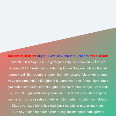
t yeni giriş
Betexper giriş adresi
betexper.xyz
m elexbet
Reklam ve İletişim:
Skype: live:.cid.575569c608265c69
Yasal Uyarı:
Sitemiz, 5651 Sayılı Kanun gereğince Bilgi Teknolojileri ve İletişim
Kurumu (BTK) tarafından onaylanmış bir Yer Sağlayıcı olarak hizmet
vermektedir. Bu nedenle, sitedeki içerikleri proaktif olarak denetleme
veya araştırma yükümlülüğümüz bulunmamaktadır. Ancak, üyelerimiz
yazdıkları içeriklerin sorumluluğunu taşımakta olup, siteye üye olarak
bu sorumluluğu kabul etmiş sayılırlar. Bu internet sitesi, herhangi bir
marka, kurum veya şahıs şirketi ile hiçbir bağlantısı bulunmamaktadır.
Sitede yalnızca kendi hazırladığımız makaleler paylaşılmaktadır.
Burada yer alan içerikler haber niteliği taşımamakta olup, gerçek