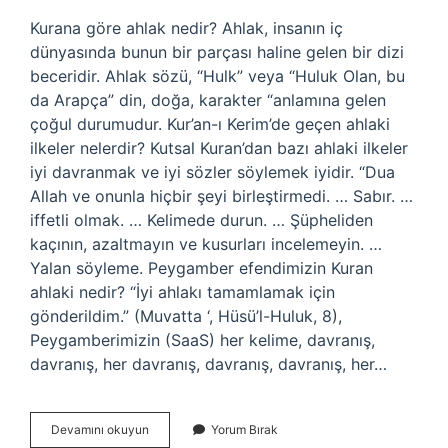
Kurana göre ahlak nedir? Ahlak, insanın iç
dünyasında bunun bir parçası haline gelen bir dizi
beceridir. Ahlak sözü, “Hulk” veya “Huluk Olan, bu
da Arapça” din, doğa, karakter “anlamına gelen
çoğul durumudur. Kur’an-ı Kerim’de geçen ahlaki
ilkeler nelerdir? Kutsal Kuran’dan bazı ahlaki ilkeler
iyi davranmak ve iyi sözler söylemek iyidir. “Dua
Allah ve onunla hiçbir şeyi birleştirmedi. … Sabır. …
iffetli olmak. … Kelimede durun. … Şüpheliden
kaçının, azaltmayın ve kusurları incelemeyin. …
Yalan söyleme. Peygamber efendimizin Kuran
ahlaki nedir? “İyi ahlakı tamamlamak için
gönderildim.” (Muvatta ‘, Hüsü’l-Huluk, 8),
Peygamberimizin (SaaS) her kelime, davranış,
davranış, her davranış, davranış, davranış, her…
Ahlak
Devamını okuyun
Yorum Bırak
Kuranda