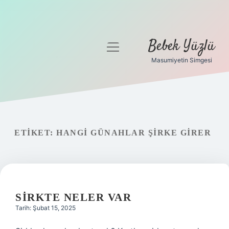
Bebek Yüzlü
menüyü
aç
Masumiyetin Simgesi
Anasayfa
Gizlilik Politikası
Yasal Uyarı
ETIKET:
HANGI GÜNAHLAR ŞIRKE GIRER
SIRKTE NELER VAR
Tarih: Şubat 15, 2025