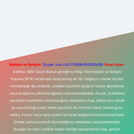
t yeni giriş
Betexper giriş adresi
betexper.xyz
m elexbet
Reklam ve İletişim:
Skype: live:.cid.575569c608265c69
Yasal Uyarı:
Sitemiz, 5651 Sayılı Kanun gereğince Bilgi Teknolojileri ve İletişim
Kurumu (BTK) tarafından onaylanmış bir Yer Sağlayıcı olarak hizmet
vermektedir. Bu nedenle, sitedeki içerikleri proaktif olarak denetleme
veya araştırma yükümlülüğümüz bulunmamaktadır. Ancak, üyelerimiz
yazdıkları içeriklerin sorumluluğunu taşımakta olup, siteye üye olarak
bu sorumluluğu kabul etmiş sayılırlar. Bu internet sitesi, herhangi bir
marka, kurum veya şahıs şirketi ile hiçbir bağlantısı bulunmamaktadır.
Sitede yalnızca kendi hazırladığımız makaleler paylaşılmaktadır.
Burada yer alan içerikler haber niteliği taşımamakta olup, gerçek