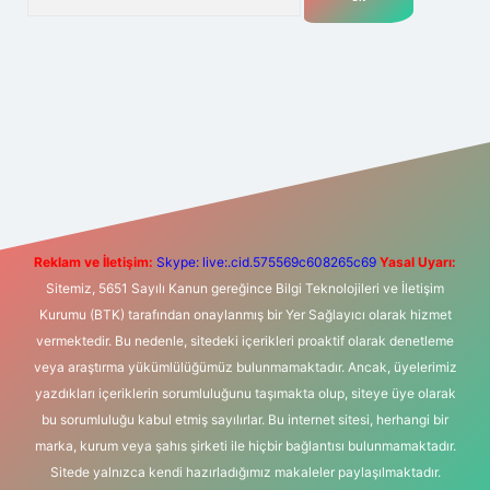
bet yeni giriş
Betexper giriş adresi
betexper.xyz
m elexbet
Reklam ve İletişim:
Skype: live:.cid.575569c608265c69
Yasal Uyarı:
Sitemiz, 5651 Sayılı Kanun gereğince Bilgi Teknolojileri ve İletişim
Kurumu (BTK) tarafından onaylanmış bir Yer Sağlayıcı olarak hizmet
vermektedir. Bu nedenle, sitedeki içerikleri proaktif olarak denetleme
veya araştırma yükümlülüğümüz bulunmamaktadır. Ancak, üyelerimiz
yazdıkları içeriklerin sorumluluğunu taşımakta olup, siteye üye olarak
bu sorumluluğu kabul etmiş sayılırlar. Bu internet sitesi, herhangi bir
marka, kurum veya şahıs şirketi ile hiçbir bağlantısı bulunmamaktadır.
Sitede yalnızca kendi hazırladığımız makaleler paylaşılmaktadır.