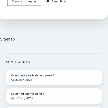
Hem
Devamını okuyun
Yorum Bırak
Bağ-
Kur
Hem
Ssk
Emekli
Maaşı
Alabilir
Mi
Sitemap
SIDEBAR
SON YAZILAR
Kalenderiye tarikatı ne demek ?
Ağustos 7, 2026
Beygir mi önemli cc mi ?
Ağustos 6, 2026