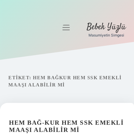
Bebek Yüzlü
menüyü
aç
Masumiyetin Simgesi
Anasayfa
Gizlilik Politikası
Yasal Uyarı
ETIKET:
HEM BAĞKUR HEM SSK EMEKLI
MAAŞI ALABILIR MI
HEM BAĞ-KUR HEM SSK EMEKLI
MAAŞI ALABILIR MI