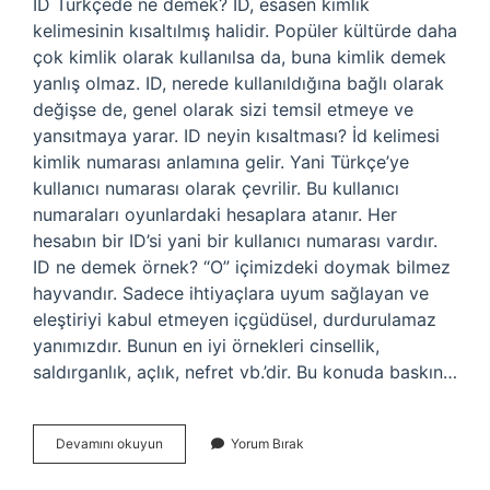
ID Türkçede ne demek? ID, esasen kimlik
kelimesinin kısaltılmış halidir. Popüler kültürde daha
çok kimlik olarak kullanılsa da, buna kimlik demek
yanlış olmaz. ID, nerede kullanıldığına bağlı olarak
değişse de, genel olarak sizi temsil etmeye ve
yansıtmaya yarar. ID neyin kısaltması? İd kelimesi
kimlik numarası anlamına gelir. Yani Türkçe’ye
kullanıcı numarası olarak çevrilir. Bu kullanıcı
numaraları oyunlardaki hesaplara atanır. Her
hesabın bir ID’si yani bir kullanıcı numarası vardır.
ID ne demek örnek? “O” içimizdeki doymak bilmez
hayvandır. Sadece ihtiyaçlara uyum sağlayan ve
eleştiriyi kabul etmeyen içgüdüsel, durdurulamaz
yanımızdır. Bunun en iyi örnekleri cinsellik,
saldırganlık, açlık, nefret vb.’dir. Bu konuda baskın…
Id
Devamını okuyun
Yorum Bırak
Türkçe
Ne