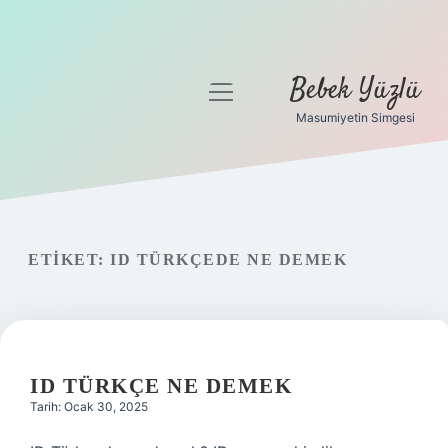
Bebek Yüzlü
menüyü
aç
Masumiyetin Simgesi
Anasayfa
Gizlilik Politikası
Yasal Uyarı
ETIKET:
ID TÜRKÇEDE NE DEMEK
ID TÜRKÇE NE DEMEK
Tarih: Ocak 30, 2025