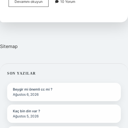
İKizler
Devamını okuyun
10 Yorum
Burcu
Bu
Ay
Neler
Bekliyor
Sitemap
SIDEBAR
SON YAZILAR
Beygir mi önemli cc mi ?
Ağustos 6, 2026
Kaç bin din var ?
Ağustos 5, 2026