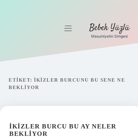
Bebek Yüzlü
menüyü
aç
Masumiyetin Simgesi
Anasayfa
Gizlilik Politikası
Yasal Uyarı
ETIKET:
İKIZLER BURCUNU BU SENE NE
BEKLIYOR
İKIZLER BURCU BU AY NELER
BEKLIYOR