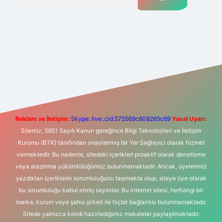
t yeni giriş
Betexper giriş adresi
betexper.xyz
m elexbet
Reklam ve İletişim:
Skype: live:.cid.575569c608265c69
Yasal Uyarı:
Sitemiz, 5651 Sayılı Kanun gereğince Bilgi Teknolojileri ve İletişim
Kurumu (BTK) tarafından onaylanmış bir Yer Sağlayıcı olarak hizmet
vermektedir. Bu nedenle, sitedeki içerikleri proaktif olarak denetleme
veya araştırma yükümlülüğümüz bulunmamaktadır. Ancak, üyelerimiz
yazdıkları içeriklerin sorumluluğunu taşımakta olup, siteye üye olarak
bu sorumluluğu kabul etmiş sayılırlar. Bu internet sitesi, herhangi bir
marka, kurum veya şahıs şirketi ile hiçbir bağlantısı bulunmamaktadır.
Sitede yalnızca kendi hazırladığımız makaleler paylaşılmaktadır.